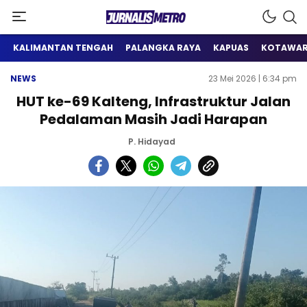
Satu Wadah Informasi
Jurnalis Metro
KALIMANTAN TENGAH
PALANGKA RAYA
KAPUAS
KOTAWAR
NEWS
23 Mei 2026 | 6:34 pm
HUT ke-69 Kalteng, Infrastruktur Jalan
Pedalaman Masih Jadi Harapan
P. Hidayad