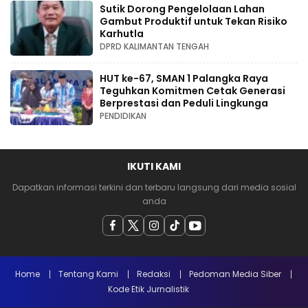
Sutik Dorong Pengelolaan Lahan
Gambut Produktif untuk Tekan Risiko
Karhutla
DPRD KALIMANTAN TENGAH
HUT ke-67, SMAN 1 Palangka Raya
Teguhkan Komitmen Cetak Generasi
Berprestasi dan Peduli Lingkunga
PENDIDIKAN
IKUTI KAMI
Dapatkan informasi terkini dan terbaru langsung dari media sosial
anda
Home
Tentang Kami
Redaksi
Pedoman Media Siber
Kode Etik Jurnalistik