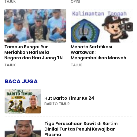
TAJUK
OPINI
Tambun Bungai Run
Menata Sertifikasi
Meriahkan Hari Bela
Wartawan:
Negara dan Hari Juang TNI
Mengembalikan Marwah
AD di Palangka Raya
Pers dan Keadilan
TAJUK
TAJUK
Kompetensi
BACA JUGA
Hut Barito Timur Ke 24
BARITO TIMUR
Tiga Perusahaan Sawit di Bartim
Dinilai Tuntas Penuhi Kewajiban
Plasma