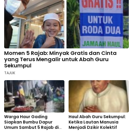
Momen 5 Rajab: Minyak Gratis dan Cinta
yang Terus Mengalir untuk Abah Guru
Sekumpul
TAJUK
Warga Haur Gading
Haul Abah Guru Sekumpul:
Siapkan Bumbu Dapur
Ketika Lautan Manusia
Umum Sambut 5 Rajab di
Menjadi Dzikir Kolektif
Sekumpul