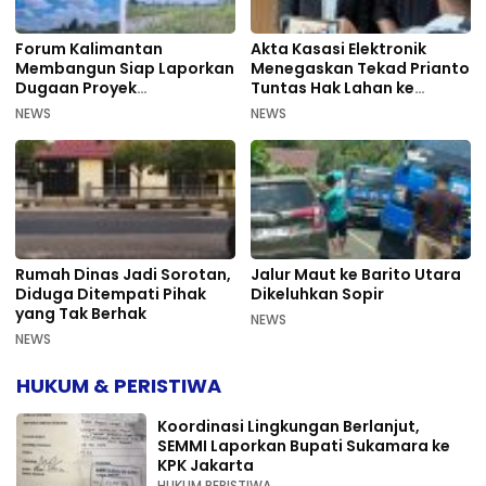
Forum Kalimantan
Akta Kasasi Elektronik
Membangun Siap Laporkan
Menegaskan Tekad Prianto
Dugaan Proyek
Tuntas Hak Lahan ke
Bermasalah PUPR Kalteng
Mahkamah Agung
NEWS
NEWS
Rumah Dinas Jadi Sorotan,
Jalur Maut ke Barito Utara
Diduga Ditempati Pihak
Dikeluhkan Sopir
yang Tak Berhak
NEWS
NEWS
HUKUM & PERISTIWA
Koordinasi Lingkungan Berlanjut,
SEMMI Laporkan Bupati Sukamara ke
KPK Jakarta
HUKUM PERISTIWA