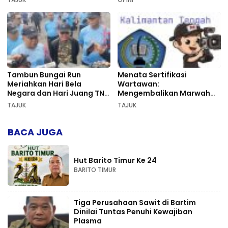
Tambun Bungai Run
Menata Sertifikasi
Meriahkan Hari Bela
Wartawan:
Negara dan Hari Juang TNI
Mengembalikan Marwah
AD di Palangka Raya
Pers dan Keadilan
TAJUK
TAJUK
Kompetensi
BACA JUGA
Hut Barito Timur Ke 24
BARITO TIMUR
Tiga Perusahaan Sawit di Bartim
Dinilai Tuntas Penuhi Kewajiban
Plasma