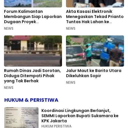
Forum Kalimantan
Akta Kasasi Elektronik
Membangun Siap Laporkan
Menegaskan Tekad Prianto
Dugaan Proyek
Tuntas Hak Lahan ke
Bermasalah PUPR Kalteng
Mahkamah Agung
NEWS
NEWS
Rumah Dinas Jadi Sorotan,
Jalur Maut ke Barito Utara
Diduga Ditempati Pihak
Dikeluhkan Sopir
yang Tak Berhak
NEWS
NEWS
HUKUM & PERISTIWA
Koordinasi Lingkungan Berlanjut,
SEMMI Laporkan Bupati Sukamara ke
KPK Jakarta
HUKUM PERISTIWA