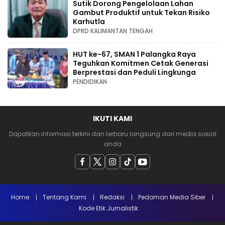
Sutik Dorong Pengelolaan Lahan
Gambut Produktif untuk Tekan Risiko
Karhutla
DPRD KALIMANTAN TENGAH
HUT ke-67, SMAN 1 Palangka Raya
Teguhkan Komitmen Cetak Generasi
Berprestasi dan Peduli Lingkunga
PENDIDIKAN
IKUTI KAMI
Dapatkan informasi terkini dan terbaru langsung dari media sosial
anda
Home
Tentang Kami
Redaksi
Pedoman Media Siber
Kode Etik Jurnalistik