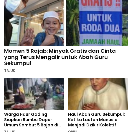
Momen 5 Rajab: Minyak Gratis dan Cinta
yang Terus Mengalir untuk Abah Guru
Sekumpul
TAJUK
Warga Haur Gading
Haul Abah Guru Sekumpul:
Siapkan Bumbu Dapur
Ketika Lautan Manusia
Umum Sambut 5 Rajab di
Menjadi Dzikir Kolektif
Sekumpul
TAJUK
OPINI