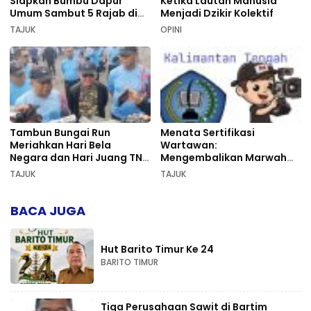
Siapkan Bumbu Dapur
Ketika Lautan Manusia
Umum Sambut 5 Rajab di
Menjadi Dzikir Kolektif
Sekumpul
TAJUK
OPINI
Tambun Bungai Run
Menata Sertifikasi
Meriahkan Hari Bela
Wartawan:
Negara dan Hari Juang TNI
Mengembalikan Marwah
AD di Palangka Raya
Pers dan Keadilan
TAJUK
TAJUK
Kompetensi
BACA JUGA
Hut Barito Timur Ke 24
BARITO TIMUR
Tiga Perusahaan Sawit di Bartim