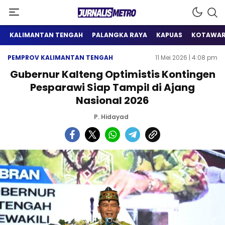
Satu Wadah Informasi
Jurnalis Metro
KALIMANTAN TENGAH
PALANGKA RAYA
KAPUAS
KOTAWAR
PEMPROV KALIMANTAN TENGAH
11 Mei 2026 | 4:08 pm
Gubernur Kalteng Optimistis Kontingen
Pesparawi Siap Tampil di Ajang
Nasional 2026
P. Hidayad