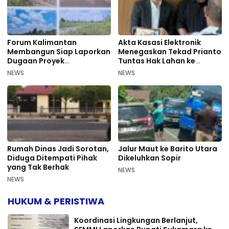
Forum Kalimantan
Akta Kasasi Elektronik
Membangun Siap Laporkan
Menegaskan Tekad Prianto
Dugaan Proyek
Tuntas Hak Lahan ke
Bermasalah PUPR Kalteng
Mahkamah Agung
NEWS
NEWS
Rumah Dinas Jadi Sorotan,
Jalur Maut ke Barito Utara
Diduga Ditempati Pihak
Dikeluhkan Sopir
yang Tak Berhak
NEWS
NEWS
HUKUM & PERISTIWA
Koordinasi Lingkungan Berlanjut,