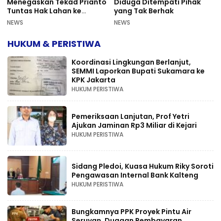
Menegaskan Tekad Prianto
Diduga Ditempati Pihak
Tuntas Hak Lahan ke
yang Tak Berhak
Mahkamah Agung
NEWS
NEWS
HUKUM & PERISTIWA
Koordinasi Lingkungan Berlanjut,
SEMMI Laporkan Bupati Sukamara ke
KPK Jakarta
HUKUM PERISTIWA
Pemeriksaan Lanjutan, Prof Yetri
Ajukan Jaminan Rp3 Miliar di Kejari
HUKUM PERISTIWA
Sidang Pledoi, Kuasa Hukum Riky Soroti
Pengawasan Internal Bank Kalteng
HUKUM PERISTIWA
Bungkamnya PPK Proyek Pintu Air
Seruyan, Dugaan Pembayaran