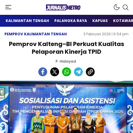
Satu Wadah Informasi
Jurnalis Metro
KALIMANTAN TENGAH
PALANGKA RAYA
KAPUAS
KOTAWAR
PEMPROV KALIMANTAN TENGAH
3 Februari 2026 | 6:54 pm
Pemprov Kalteng–BI Perkuat Kualitas
Pelaporan Kinerja TPID
P. Hidayad