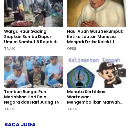
Warga Haur Gading
Haul Abah Guru Sekumpul:
Siapkan Bumbu Dapur
Ketika Lautan Manusia
Umum Sambut 5 Rajab di
Menjadi Dzikir Kolektif
Sekumpul
TAJUK
OPINI
Tambun Bungai Run
Menata Sertifikasi
Meriahkan Hari Bela
Wartawan:
Negara dan Hari Juang TNI
Mengembalikan Marwah
AD di Palangka Raya
Pers dan Keadilan
TAJUK
TAJUK
Kompetensi
BACA JUGA