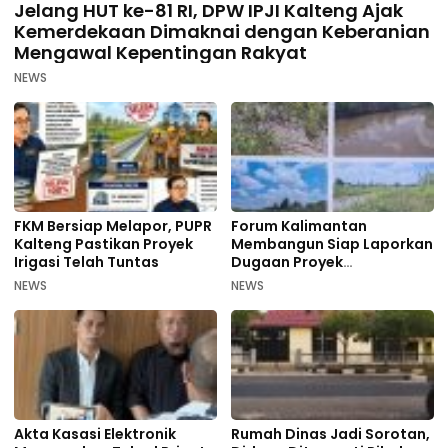
Jelang HUT ke-81 RI, DPW IPJI Kalteng Ajak
Kemerdekaan Dimaknai dengan Keberanian
Mengawal Kepentingan Rakyat
NEWS
FKM Bersiap Melapor, PUPR
Forum Kalimantan
Kalteng Pastikan Proyek
Membangun Siap Laporkan
Irigasi Telah Tuntas
Dugaan Proyek
Bermasalah PUPR Kalteng
NEWS
NEWS
Akta Kasasi Elektronik
Rumah Dinas Jadi Sorotan,