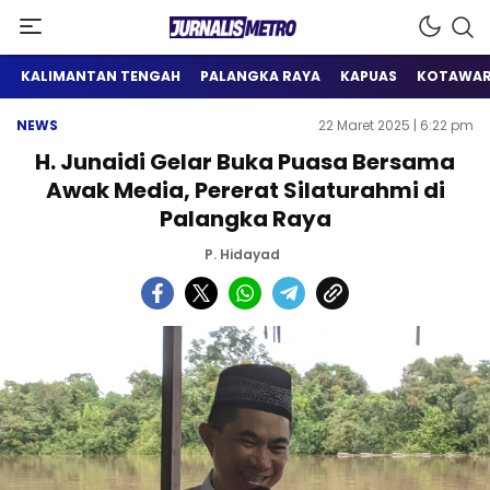
Satu Wadah Informasi
Jurnalis Metro
KALIMANTAN TENGAH
PALANGKA RAYA
KAPUAS
KOTAWAR
NEWS
22 Maret 2025 | 6:22 pm
H. Junaidi Gelar Buka Puasa Bersama
Awak Media, Pererat Silaturahmi di
Palangka Raya
P. Hidayad