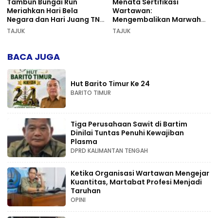
Tambun Bungai Run
Menata Sertifikasi
Meriahkan Hari Bela
Wartawan:
Negara dan Hari Juang TNI
Mengembalikan Marwah
AD di Palangka Raya
Pers dan Keadilan
TAJUK
TAJUK
Kompetensi
BACA JUGA
Hut Barito Timur Ke 24
BARITO TIMUR
Tiga Perusahaan Sawit di Bartim
Dinilai Tuntas Penuhi Kewajiban
Plasma
DPRD KALIMANTAN TENGAH
Ketika Organisasi Wartawan Mengejar
Kuantitas, Martabat Profesi Menjadi
Taruhan
OPINI