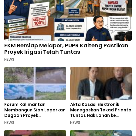
FKM Bersiap Melapor, PUPR Kalteng Pastikan
Proyek Irigasi Telah Tuntas
NEWS
Forum Kalimantan
Akta Kasasi Elektronik
Membangun Siap Laporkan
Menegaskan Tekad Prianto
Dugaan Proyek
Tuntas Hak Lahan ke
Bermasalah PUPR Kalteng
Mahkamah Agung
NEWS
NEWS