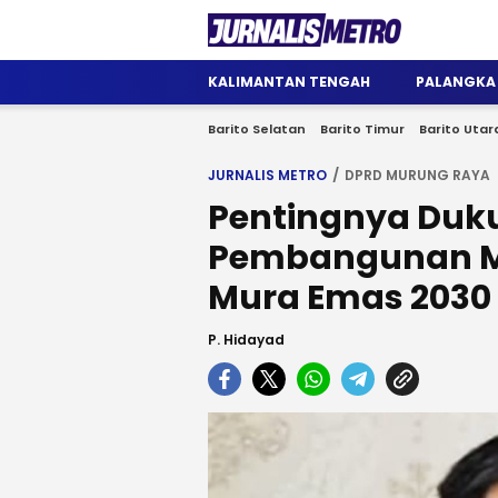
Jurnalis Metro
Satu Wadah Informasi
KALIMANTAN TENGAH
PALANGKA
Barito Selatan
Barito Timur
Barito Utar
JURNALIS METRO
DPRD MURUNG RAYA
Pentingnya Duk
Pembangunan M
Mura Emas 2030
P. Hidayad