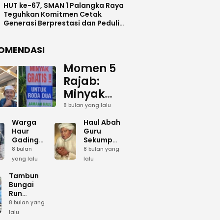
HUT ke-67, SMAN 1 Palangka Raya
Teguhkan Komitmen Cetak
Generasi Berprestasi dan Peduli
Lingkunga
OMENDASI
Momen 5
Rajab:
Minyak
Gratis
8 bulan yang lalu
dan Cinta
Warga
Haul Abah
yang
Haur
Guru
Gading
Sekumpul:
Terus
Siapkan
Ketika
8 bulan
8 bulan yang
Mengalir
Bumbu
Lautan
yang lalu
lalu
Dapur
Manusia
untuk
Umum
Menjadi
Tambun
Abah
Sambut 5
Dzikir
Bungai
Rajab di
Kolektif
Run
Guru
Sekumpul
Meriahkan
8 bulan yang
Sekumpul
Hari Bela
lalu