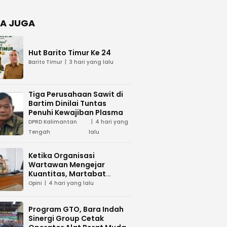
Negara
dan Hari
Juang TNI
A JUGA
AD di
Palangka
Raya
Hut Barito Timur Ke 24
Barito Timur
3 hari yang lalu
Tiga Perusahaan Sawit di
Bartim Dinilai Tuntas
Penuhi Kewajiban Plasma
DPRD Kalimantan
4 hari yang
Tengah
lalu
Ketika Organisasi
Wartawan Mengejar
Kuantitas, Martabat
Profesi Menjadi Taruhan
Opini
4 hari yang lalu
Program GTO, Bara Indah
Sinergi Group Cetak