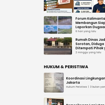
Forum Kalimant
Membangun Sia
Laporkan Dugaa
Proyek Bermasal
6 hari yang lalu
PUPR Kalteng
Rumah Dinas Jad
Sorotan, Diduga
Ditempati Pihak
Tak Berhak
2 minggu yang lalu
HUKUM & PERISTIWA
Koordinasi Lingkungan
Jakarta
Hukum Peristiwa
3 bulan yan