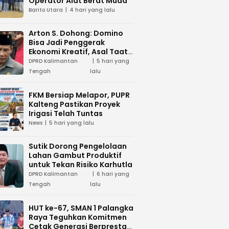
Operator Alat Berat Muda
Barito Utara
4 hari yang lalu
Arton S. Dohong: Domino
Bisa Jadi Penggerak
Ekonomi Kreatif, Asal Taat
Aturan
DPRD Kalimantan
5 hari yang
Tengah
lalu
FKM Bersiap Melapor, PUPR
Kalteng Pastikan Proyek
Irigasi Telah Tuntas
News
5 hari yang lalu
Sutik Dorong Pengelolaan
Lahan Gambut Produktif
untuk Tekan Risiko Karhutla
DPRD Kalimantan
6 hari yang
Tengah
lalu
HUT ke-67, SMAN 1 Palangka
Raya Teguhkan Komitmen
Cetak Generasi Berprestasi