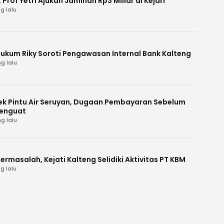
Prof Yetri Ajukan Jaminan Rp3 Miliar di Kejari
g lalu
Hukum Riky Soroti Pengawasan Internal Bank Kalteng
g lalu
k Pintu Air Seruyan, Dugaan Pembayaran Sebelum
enguat
g lalu
ermasalah, Kejati Kalteng Selidiki Aktivitas PT KBM
g lalu