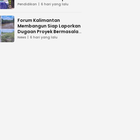
dan Peduli Lingkunga
Pendidikan
6 hari yang lalu
Forum Kalimantan
Membangun Siap Laporkan
Dugaan Proyek Bermasalah
PUPR Kalteng
News
6 hari yang lalu