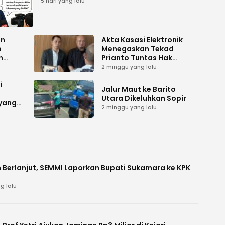
Tuntas
5 hari yang lalu
an
Akta Kasasi Elektronik
p
Menegaskan Tekad
n
Prianto Tuntas Hak
ah
Lahan ke Mahkamah
2 minggu yang lalu
Agung
i
Jalur Maut ke Barito
Utara Dikeluhkan Sopir
 yang
2 minggu yang lalu
 Berlanjut, SEMMI Laporkan Bupati Sukamara ke KPK
g lalu