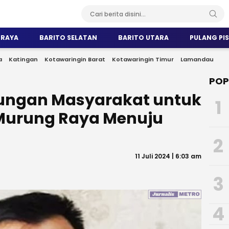
 RAYA
BARITO SELATAN
BARITO UTARA
PULANG PI
a
Katingan
Kotawaringin Barat
Kotawaringin Timur
Lamandau
POP
ungan Masyarakat untuk
1
urung Raya Menuju
2
11 Juli 2024 | 6:03 am
3
4