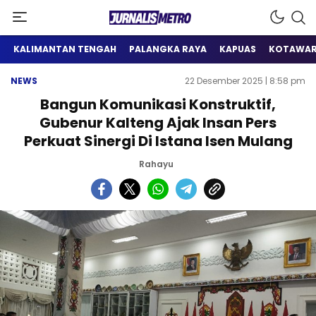
Satu Wadah Informasi
Jurnalis Metro
KALIMANTAN TENGAH
PALANGKA RAYA
KAPUAS
KOTAWAR
NEWS
22 Desember 2025 | 8:58 pm
Bangun Komunikasi Konstruktif,
Gubenur Kalteng Ajak Insan Pers
Perkuat Sinergi Di Istana Isen Mulang
Rahayu