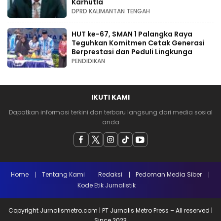
Karhutla
DPRD KALIMANTAN TENGAH
HUT ke-67, SMAN 1 Palangka Raya
Teguhkan Komitmen Cetak Generasi
Berprestasi dan Peduli Lingkunga
PENDIDIKAN
IKUTI KAMI
Dapatkan informasi terkini dan terbaru langsung dari media sosial
anda
Home
Tentang Kami
Redaksi
Pedoman Media Siber
Kode Etik Jurnalistik
Copyright Jurnalismetro.com | PT Jurnalis Metro Press – All reserved |
Since 2023