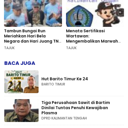
Tambun Bungai Run
Menata Sertifikasi
Meriahkan Hari Bela
Wartawan:
Negara dan Hari Juang TNI
Mengembalikan Marwah
AD di Palangka Raya
Pers dan Keadilan
TAJUK
TAJUK
Kompetensi
BACA JUGA
Hut Barito Timur Ke 24
BARITO TIMUR
Tiga Perusahaan Sawit di Bartim
Dinilai Tuntas Penuhi Kewajiban
Plasma
DPRD KALIMANTAN TENGAH