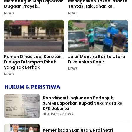
Membangun Siap Laporkan
Menegaskan Tekad Prianto
Dugaan Proyek
Tuntas Hak Lahan ke
Bermasalah PUPR Kalteng
Mahkamah Agung
NEWS
NEWS
Rumah Dinas Jadi Sorotan,
Jalur Maut ke Barito Utara
Diduga Ditempati Pihak
Dikeluhkan Sopir
yang Tak Berhak
NEWS
NEWS
HUKUM & PERISTIWA
Koordinasi Lingkungan Berlanjut,
SEMMI Laporkan Bupati Sukamara ke
KPK Jakarta
HUKUM PERISTIWA
Pemeriksaan Lanjutan, Prof Yetri