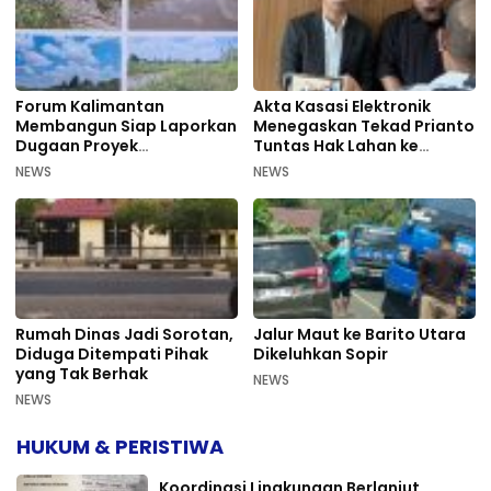
Forum Kalimantan
Akta Kasasi Elektronik
Membangun Siap Laporkan
Menegaskan Tekad Prianto
Dugaan Proyek
Tuntas Hak Lahan ke
Bermasalah PUPR Kalteng
Mahkamah Agung
NEWS
NEWS
Rumah Dinas Jadi Sorotan,
Jalur Maut ke Barito Utara
Diduga Ditempati Pihak
Dikeluhkan Sopir
yang Tak Berhak
NEWS
NEWS
HUKUM & PERISTIWA
Koordinasi Lingkungan Berlanjut,