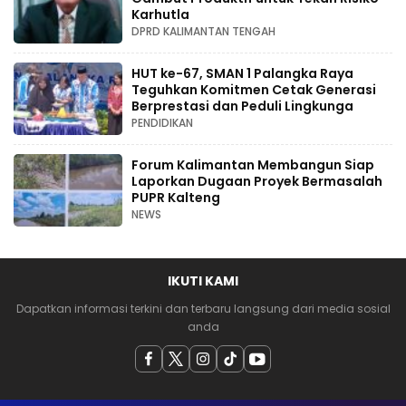
Karhutla
DPRD KALIMANTAN TENGAH
HUT ke-67, SMAN 1 Palangka Raya
Teguhkan Komitmen Cetak Generasi
Berprestasi dan Peduli Lingkunga
PENDIDIKAN
Forum Kalimantan Membangun Siap
Laporkan Dugaan Proyek Bermasalah
PUPR Kalteng
NEWS
IKUTI KAMI
Dapatkan informasi terkini dan terbaru langsung dari media sosial
anda