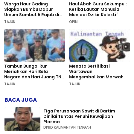
Warga Haur Gading
Haul Abah Guru Sekumpul:
Siapkan Bumbu Dapur
Ketika Lautan Manusia
Umum Sambut 5 Rajab di
Menjadi Dzikir Kolektif
Sekumpul
TAJUK
OPINI
Tambun Bungai Run
Menata Sertifikasi
Meriahkan Hari Bela
Wartawan:
Negara dan Hari Juang TNI
Mengembalikan Marwah
AD di Palangka Raya
Pers dan Keadilan
TAJUK
TAJUK
Kompetensi
BACA JUGA
Tiga Perusahaan Sawit di Bartim
Dinilai Tuntas Penuhi Kewajiban
Plasma
DPRD KALIMANTAN TENGAH