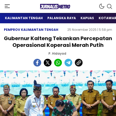
Satu Wadah Informasi
Jurnalis Metro
KALIMANTAN TENGAH
PALANGKA RAYA
KAPUAS
KOTAWAR
PEMPROV KALIMANTAN TENGAH
25 November 2025 | 5:58 pm
Gubernur Kalteng Tekankan Percepatan
Operasional Koperasi Merah Putih
P. Hidayad