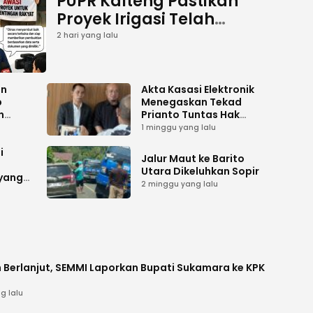
PUPR Kalteng Pastikan
Proyek Irigasi Telah
Tuntas
2 hari yang lalu
an
Akta Kasasi Elektronik
p
Menegaskan Tekad
n
Prianto Tuntas Hak
ah
Lahan ke Mahkamah
1 minggu yang lalu
Agung
i
Jalur Maut ke Barito
Utara Dikeluhkan Sopir
 yang
2 minggu yang lalu
 Berlanjut, SEMMI Laporkan Bupati Sukamara ke KPK
g lalu