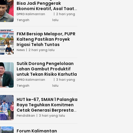
Bisa Jadi Penggerak
Ekonomi Kreatif, Asal Taat
Aturan
DPRD Kalimantan
2 hari yang
Tengah
lalu
FKM Bersiap Melapor, PUPR
Kalteng Pastikan Proyek
Irigasi Telah Tuntas
News
2 hari yang lalu
Sutik Dorong Pengelolaan
Lahan Gambut Produktif
untuk Tekan Risiko Karhutla
DPRD Kalimantan
3 hari yang
Tengah
lalu
HUT ke-67, SMAN 1 Palangka
Raya Teguhkan Komitmen
Cetak Generasi Berprestasi
dan Peduli Lingkunga
Pendidikan
3 hari yang lalu
Forum Kalimantan