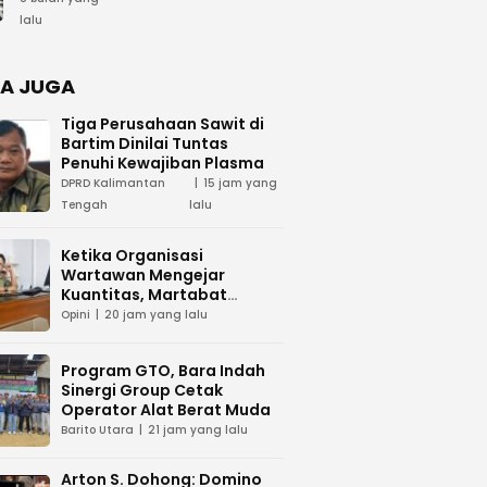
Sekumpul
Hari Bela
lalu
Negara
dan Hari
Juang TNI
A JUGA
AD di
Palangka
Tiga Perusahaan Sawit di
Raya
Bartim Dinilai Tuntas
Penuhi Kewajiban Plasma
DPRD Kalimantan
15 jam yang
Tengah
lalu
Ketika Organisasi
Wartawan Mengejar
Kuantitas, Martabat
Profesi Menjadi Taruhan
Opini
20 jam yang lalu
Program GTO, Bara Indah
Sinergi Group Cetak
Operator Alat Berat Muda
Barito Utara
21 jam yang lalu
Arton S. Dohong: Domino