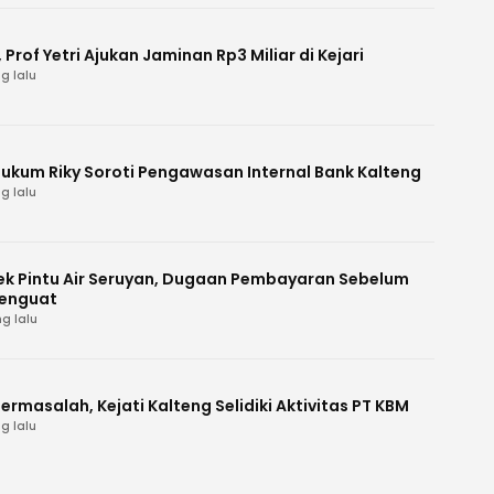
Prof Yetri Ajukan Jaminan Rp3 Miliar di Kejari
g lalu
Hukum Riky Soroti Pengawasan Internal Bank Kalteng
g lalu
k Pintu Air Seruyan, Dugaan Pembayaran Sebelum
enguat
g lalu
ermasalah, Kejati Kalteng Selidiki Aktivitas PT KBM
g lalu