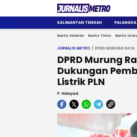
Jurnalis Metro
Satu Wadah Informasi
KALIMANTAN TENGAH
PALANGKA
Barito Selatan
Barito Timur
Barito Utar
JURNALIS METRO
DPRD MURUNG RAYA
DPRD Murung Ra
Dukungan Pemb
Listrik PLN
P. Hidayad