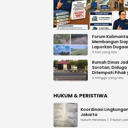
Forum Kalimant
Membangun Sia
Laporkan Dugaa
Proyek Bermasal
3 hari yang lalu
PUPR Kalteng
Rumah Dinas Jad
Sorotan, Diduga
Ditempati Pihak
Tak Berhak
2 minggu yang lalu
HUKUM & PERISTIWA
Koordinasi Lingkungan
Jakarta
Hukum Peristiwa
3 bulan yan