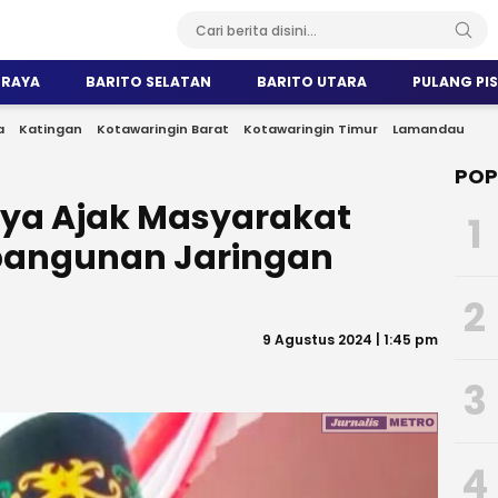
 RAYA
BARITO SELATAN
BARITO UTARA
PULANG PI
a
Katingan
Kotawaringin Barat
Kotawaringin Timur
Lamandau
POP
ya Ajak Masyarakat
1
angunan Jaringan
2
9 Agustus 2024 | 1:45 pm
3
4