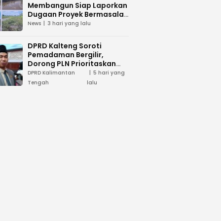
Membangun Siap Laporkan
Dugaan Proyek Bermasalah
PUPR Kalteng
News
3 hari yang lalu
DPRD Kalteng Soroti
Pemadaman Bergilir,
Dorong PLN Prioritaskan
Daerah Penghasil Energi
DPRD Kalimantan
5 hari yang
Tengah
lalu