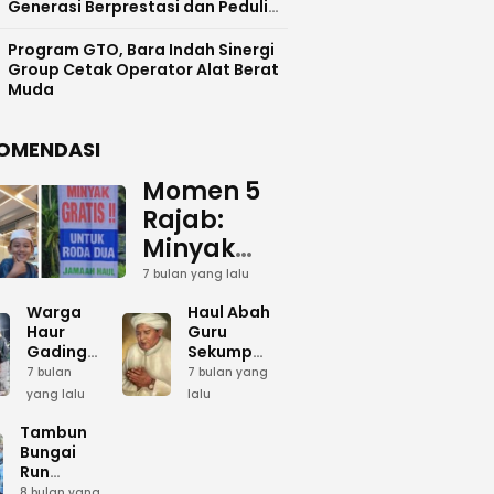
Generasi Berprestasi dan Peduli
Lingkunga
Program GTO, Bara Indah Sinergi
Group Cetak Operator Alat Berat
Muda
OMENDASI
Momen 5
Rajab:
Minyak
Gratis
7 bulan yang lalu
dan Cinta
Warga
Haul Abah
yang
Haur
Guru
Gading
Sekumpul:
Terus
Siapkan
Ketika
7 bulan
7 bulan yang
Mengalir
Bumbu
Lautan
yang lalu
lalu
Dapur
Manusia
untuk
Umum
Menjadi
Tambun
Abah
Sambut 5
Dzikir
Bungai
Rajab di
Kolektif
Run
Guru
Sekumpul
Meriahkan
8 bulan yang