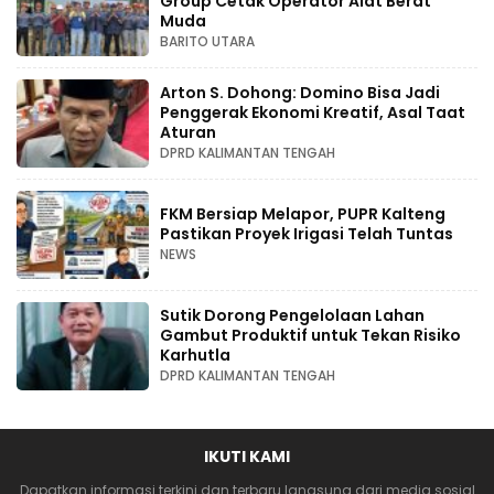
Group Cetak Operator Alat Berat
Muda
BARITO UTARA
Arton S. Dohong: Domino Bisa Jadi
Penggerak Ekonomi Kreatif, Asal Taat
Aturan
DPRD KALIMANTAN TENGAH
FKM Bersiap Melapor, PUPR Kalteng
Pastikan Proyek Irigasi Telah Tuntas
NEWS
Sutik Dorong Pengelolaan Lahan
Gambut Produktif untuk Tekan Risiko
Karhutla
DPRD KALIMANTAN TENGAH
IKUTI KAMI
Dapatkan informasi terkini dan terbaru langsung dari media sosial