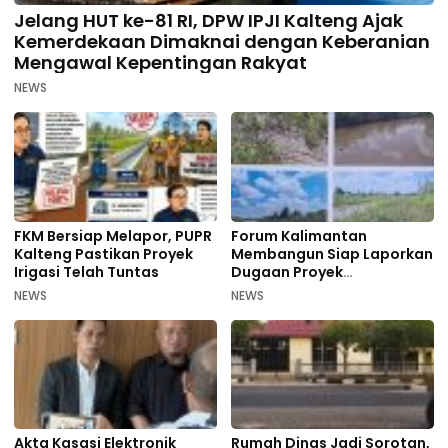
Jelang HUT ke-81 RI, DPW IPJI Kalteng Ajak
Kemerdekaan Dimaknai dengan Keberanian
Mengawal Kepentingan Rakyat
NEWS
FKM Bersiap Melapor, PUPR
Forum Kalimantan
Kalteng Pastikan Proyek
Membangun Siap Laporkan
Irigasi Telah Tuntas
Dugaan Proyek
Bermasalah PUPR Kalteng
NEWS
NEWS
Akta Kasasi Elektronik
Rumah Dinas Jadi Sorotan,