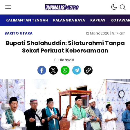
Satu Wadah Informasi
Jurnalis Metro
KALIMANTAN TENGAH
PALANGKA RAYA
KAPUAS
KOTAWAR
BARITO UTARA
12 Maret 2026 | 9:17 am
Bupati Shalahuddin: Silaturahmi Tanpa
Sekat Perkuat Kebersamaan
P. Hidayad