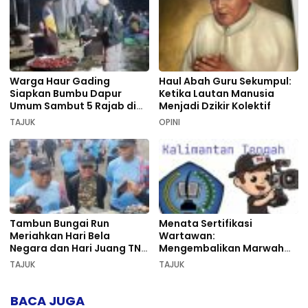
Warga Haur Gading
Haul Abah Guru Sekumpul:
Siapkan Bumbu Dapur
Ketika Lautan Manusia
Umum Sambut 5 Rajab di
Menjadi Dzikir Kolektif
Sekumpul
TAJUK
OPINI
Tambun Bungai Run
Menata Sertifikasi
Meriahkan Hari Bela
Wartawan:
Negara dan Hari Juang TNI
Mengembalikan Marwah
AD di Palangka Raya
Pers dan Keadilan
TAJUK
TAJUK
Kompetensi
BACA JUGA