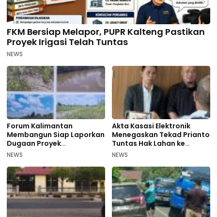
FKM Bersiap Melapor, PUPR Kalteng Pastikan
Proyek Irigasi Telah Tuntas
NEWS
Forum Kalimantan
Akta Kasasi Elektronik
Membangun Siap Laporkan
Menegaskan Tekad Prianto
Dugaan Proyek
Tuntas Hak Lahan ke
Bermasalah PUPR Kalteng
Mahkamah Agung
NEWS
NEWS