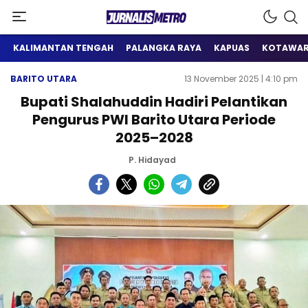
Satu Wadah Informasi
Jurnalis Metro
KALIMANTAN TENGAH
PALANGKA RAYA
KAPUAS
KOTAWAR
BARITO UTARA
13 November 2025 | 4:10 pm
Bupati Shalahuddin Hadiri Pelantikan
Pengurus PWI Barito Utara Periode
2025–2028
P. Hidayad