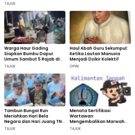
TAJUK
Warga Haur Gading
Haul Abah Guru Sekumpul:
Siapkan Bumbu Dapur
Ketika Lautan Manusia
Umum Sambut 5 Rajab di
Menjadi Dzikir Kolektif
Sekumpul
TAJUK
OPINI
Tambun Bungai Run
Menata Sertifikasi
Meriahkan Hari Bela
Wartawan:
Negara dan Hari Juang TNI
Mengembalikan Marwah
AD di Palangka Raya
Pers dan Keadilan
TAJUK
TAJUK
Kompetensi