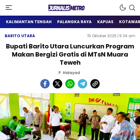
Satu Wadah Informasi
Jurnalis Metro
KALIMANTAN TENGAH
PALANGKA RAYA
KAPUAS
KOTAWAR
BARITO UTARA
15 Oktober 2025 | 6:34 am
Bupati Barito Utara Luncurkan Program
Makan Bergizi Gratis di MTsN Muara
Teweh
P. Hidayad