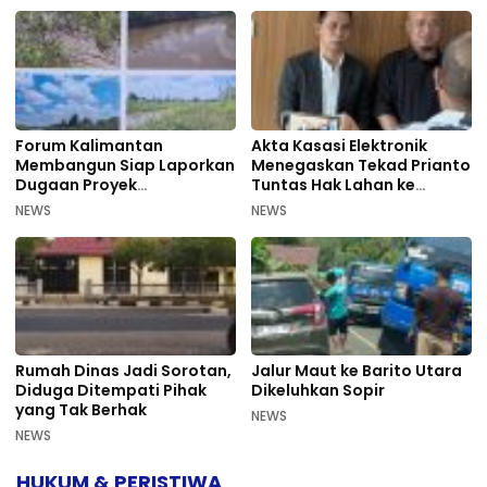
Forum Kalimantan
Akta Kasasi Elektronik
Membangun Siap Laporkan
Menegaskan Tekad Prianto
Dugaan Proyek
Tuntas Hak Lahan ke
Bermasalah PUPR Kalteng
Mahkamah Agung
NEWS
NEWS
Rumah Dinas Jadi Sorotan,
Jalur Maut ke Barito Utara
Diduga Ditempati Pihak
Dikeluhkan Sopir
yang Tak Berhak
NEWS
NEWS
HUKUM & PERISTIWA