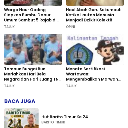
Warga Haur Gading
Haul Abah Guru Sekumpul:
Siapkan Bumbu Dapur
Ketika Lautan Manusia
Umum Sambut 5 Rajab di
Menjadi Dzikir Kolektif
Sekumpul
TAJUK
OPINI
Tambun Bungai Run
Menata Sertifikasi
Meriahkan Hari Bela
Wartawan:
Negara dan Hari Juang TNI
Mengembalikan Marwah
AD di Palangka Raya
Pers dan Keadilan
TAJUK
TAJUK
Kompetensi
BACA JUGA
Hut Barito Timur Ke 24
BARITO TIMUR