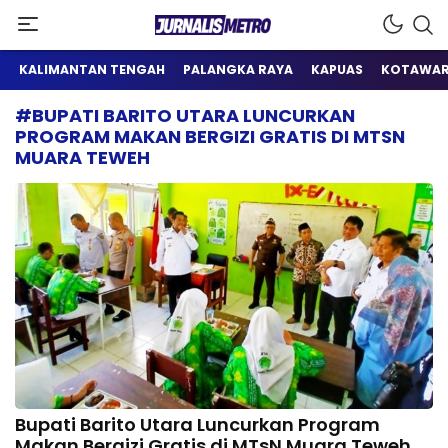
Satu Wadah Informasi
Jurnalis Metro
KALIMANTAN TENGAH
PALANGKA RAYA
KAPUAS
KOTAWAR
#BUPATI BARITO UTARA LUNCURKAN
PROGRAM MAKAN BERGIZI GRATIS DI MTSN
MUARA TEWEH
Bupati Barito Utara Luncurkan Program
Makan Bergizi Gratis di MTsN Muara Teweh