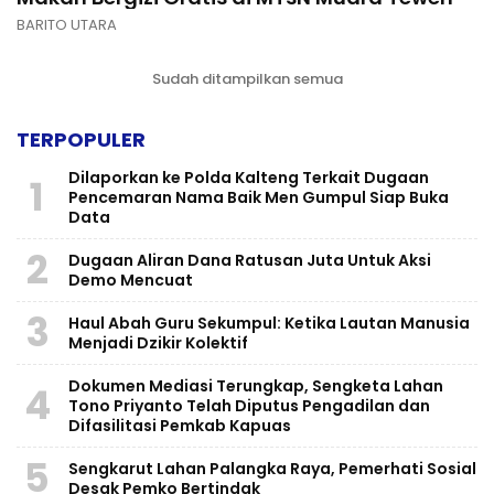
BARITO UTARA
Sudah ditampilkan semua
TERPOPULER
Dilaporkan ke Polda Kalteng Terkait Dugaan
1
Pencemaran Nama Baik Men Gumpul Siap Buka
Data
2
Dugaan Aliran Dana Ratusan Juta Untuk Aksi
Demo Mencuat
3
Haul Abah Guru Sekumpul: Ketika Lautan Manusia
Menjadi Dzikir Kolektif
​Dokumen Mediasi Terungkap, Sengketa Lahan
4
Tono Priyanto Telah Diputus Pengadilan dan
Difasilitasi Pemkab Kapuas
5
Sengkarut Lahan Palangka Raya, Pemerhati Sosial
Desak Pemko Bertindak