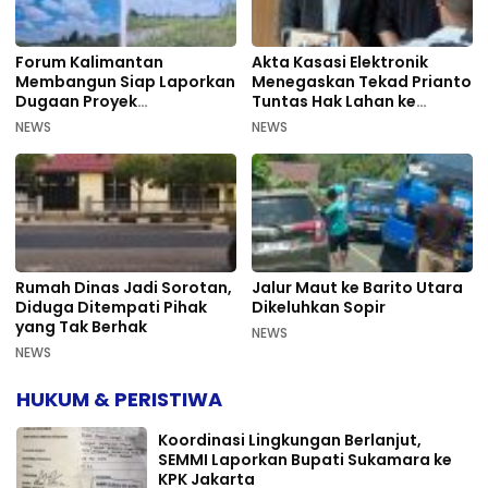
Forum Kalimantan
Akta Kasasi Elektronik
Membangun Siap Laporkan
Menegaskan Tekad Prianto
Dugaan Proyek
Tuntas Hak Lahan ke
Bermasalah PUPR Kalteng
Mahkamah Agung
NEWS
NEWS
Rumah Dinas Jadi Sorotan,
Jalur Maut ke Barito Utara
Diduga Ditempati Pihak
Dikeluhkan Sopir
yang Tak Berhak
NEWS
NEWS
HUKUM & PERISTIWA
Koordinasi Lingkungan Berlanjut,
SEMMI Laporkan Bupati Sukamara ke
KPK Jakarta