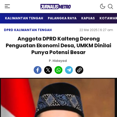
Satu Wadah Informasi
Jurnalis Metro
KALIMANTAN TENGAH
PALANGKA RAYA
KAPUAS
KOTAWAR
DPRD KALIMANTAN TENGAH
22 Mei 2025 | 6:27 am
Anggota DPRD Kalteng Dorong
Penguatan Ekonomi Desa, UMKM Dinilai
Punya Potensi Besar
P. Hidayad