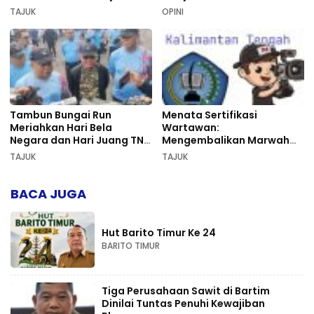
Sekumpul
TAJUK
OPINI
Tambun Bungai Run
Menata Sertifikasi
Meriahkan Hari Bela
Wartawan:
Negara dan Hari Juang TNI
Mengembalikan Marwah
AD di Palangka Raya
Pers dan Keadilan
TAJUK
TAJUK
Kompetensi
BACA JUGA
Hut Barito Timur Ke 24
BARITO TIMUR
Tiga Perusahaan Sawit di Bartim
Dinilai Tuntas Penuhi Kewajiban