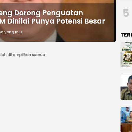
5
eng Dorong Penguatan
 Dinilai Punya Potensi Besar
un yang lalu
TER
dah ditampilkan semua