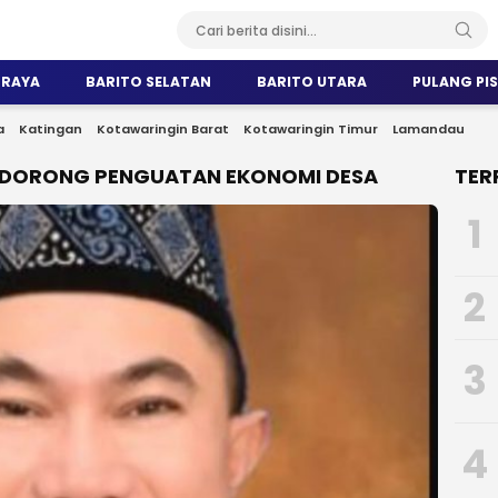
 RAYA
BARITO SELATAN
BARITO UTARA
PULANG PI
a
Katingan
Kotawaringin Barat
Kotawaringin Timur
Lamandau
DORONG PENGUATAN EKONOMI DESA
TER
1
2
3
4