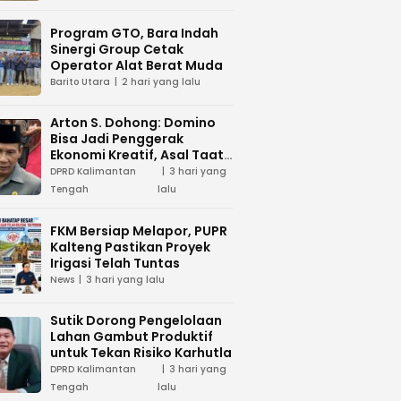
Program GTO, Bara Indah
Sinergi Group Cetak
Operator Alat Berat Muda
Barito Utara
2 hari yang lalu
Arton S. Dohong: Domino
Bisa Jadi Penggerak
Ekonomi Kreatif, Asal Taat
Aturan
DPRD Kalimantan
3 hari yang
Tengah
lalu
FKM Bersiap Melapor, PUPR
Kalteng Pastikan Proyek
Irigasi Telah Tuntas
News
3 hari yang lalu
Sutik Dorong Pengelolaan
Lahan Gambut Produktif
untuk Tekan Risiko Karhutla
DPRD Kalimantan
3 hari yang
Tengah
lalu