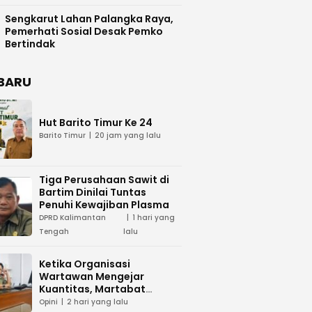
Difasilitasi Pemkab Kapuas
Sengkarut Lahan Palangka Raya,
Pemerhati Sosial Desak Pemko
Bertindak
BARU
Hut Barito Timur Ke 24
Barito Timur
20 jam yang lalu
Tiga Perusahaan Sawit di
Bartim Dinilai Tuntas
Penuhi Kewajiban Plasma
DPRD Kalimantan
1 hari yang
Tengah
lalu
Ketika Organisasi
Wartawan Mengejar
Kuantitas, Martabat
Profesi Menjadi Taruhan
Opini
2 hari yang lalu