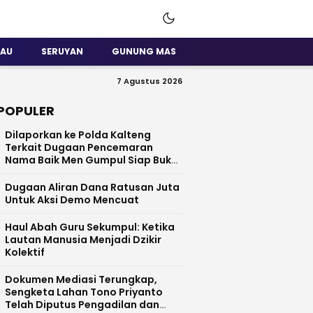
SAU
SERUYAN
GUNUNG MAS
7 Agustus 2026
POPULER
Dilaporkan ke Polda Kalteng
Terkait Dugaan Pencemaran
Nama Baik Men Gumpul Siap Buka
Data
Dugaan Aliran Dana Ratusan Juta
Untuk Aksi Demo Mencuat
Haul Abah Guru Sekumpul: Ketika
Lautan Manusia Menjadi Dzikir
Kolektif
​Dokumen Mediasi Terungkap,
Sengketa Lahan Tono Priyanto
Telah Diputus Pengadilan dan