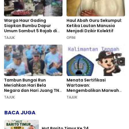
Warga Haur Gading
Haul Abah Guru Sekumpul:
Siapkan Bumbu Dapur
Ketika Lautan Manusia
Umum Sambut 5 Rajab di
Menjadi Dzikir Kolektif
Sekumpul
TAJUK
OPINI
Tambun Bungai Run
Menata Sertifikasi
Meriahkan Hari Bela
Wartawan:
Negara dan Hari Juang TNI
Mengembalikan Marwah
AD di Palangka Raya
Pers dan Keadilan
TAJUK
TAJUK
Kompetensi
BACA JUGA
Hut Barito Timur Ke 24