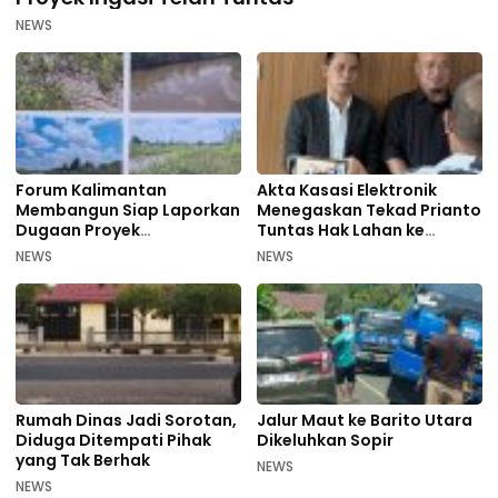
NEWS
Forum Kalimantan
Akta Kasasi Elektronik
Membangun Siap Laporkan
Menegaskan Tekad Prianto
Dugaan Proyek
Tuntas Hak Lahan ke
Bermasalah PUPR Kalteng
Mahkamah Agung
NEWS
NEWS
Rumah Dinas Jadi Sorotan,
Jalur Maut ke Barito Utara
Diduga Ditempati Pihak
Dikeluhkan Sopir
yang Tak Berhak
NEWS
NEWS