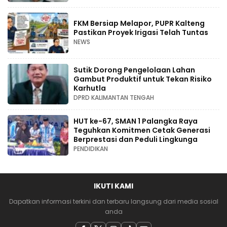
FKM Bersiap Melapor, PUPR Kalteng
Pastikan Proyek Irigasi Telah Tuntas
NEWS
Sutik Dorong Pengelolaan Lahan
Gambut Produktif untuk Tekan Risiko
Karhutla
DPRD KALIMANTAN TENGAH
HUT ke-67, SMAN 1 Palangka Raya
Teguhkan Komitmen Cetak Generasi
Berprestasi dan Peduli Lingkunga
PENDIDIKAN
IKUTI KAMI
Dapatkan informasi terkini dan terbaru langsung dari media sosial
anda