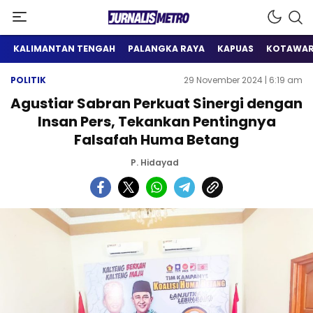
Satu Wadah Informasi
Jurnalis Metro
KALIMANTAN TENGAH
PALANGKA RAYA
KAPUAS
KOTAWAR
POLITIK
29 November 2024 | 6:19 am
Agustiar Sabran Perkuat Sinergi dengan
Insan Pers, Tekankan Pentingnya
Falsafah Huma Betang
P. Hidayad