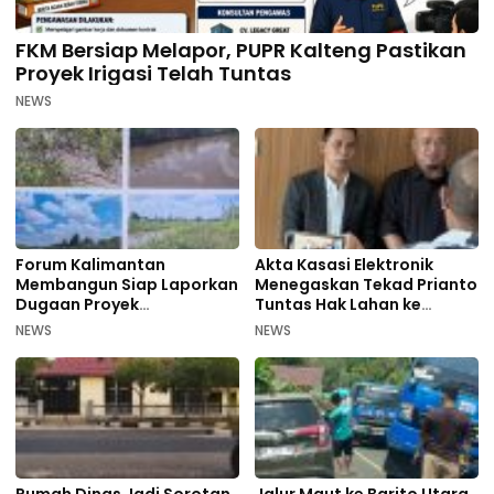
FKM Bersiap Melapor, PUPR Kalteng Pastikan
Proyek Irigasi Telah Tuntas
NEWS
Forum Kalimantan
Akta Kasasi Elektronik
Membangun Siap Laporkan
Menegaskan Tekad Prianto
Dugaan Proyek
Tuntas Hak Lahan ke
Bermasalah PUPR Kalteng
Mahkamah Agung
NEWS
NEWS
Rumah Dinas Jadi Sorotan,
Jalur Maut ke Barito Utara