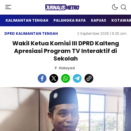
Satu Wadah Informasi
Jurnalis Metro
KALIMANTAN TENGAH
PALANGKA RAYA
KAPUAS
KOTAWAR
DPRD KALIMANTAN TENGAH
2 September 2025 | 9:25 am
Wakil Ketua Komisi III DPRD Kalteng
Apresiasi Program TV Interaktif di
Sekolah
P. Hidayad