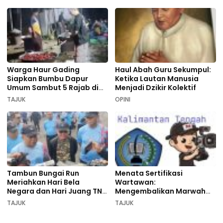
Warga Haur Gading
Haul Abah Guru Sekumpul:
Siapkan Bumbu Dapur
Ketika Lautan Manusia
Umum Sambut 5 Rajab di
Menjadi Dzikir Kolektif
Sekumpul
TAJUK
OPINI
Tambun Bungai Run
Menata Sertifikasi
Meriahkan Hari Bela
Wartawan:
Negara dan Hari Juang TNI
Mengembalikan Marwah
AD di Palangka Raya
Pers dan Keadilan
TAJUK
TAJUK
Kompetensi