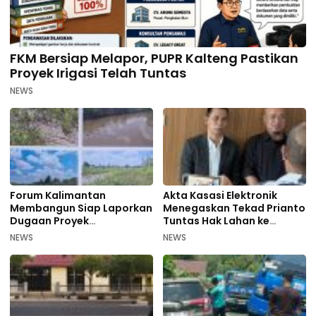
FKM Bersiap Melapor, PUPR Kalteng Pastikan
Proyek Irigasi Telah Tuntas
NEWS
Forum Kalimantan
Akta Kasasi Elektronik
Membangun Siap Laporkan
Menegaskan Tekad Prianto
Dugaan Proyek
Tuntas Hak Lahan ke
Bermasalah PUPR Kalteng
Mahkamah Agung
NEWS
NEWS