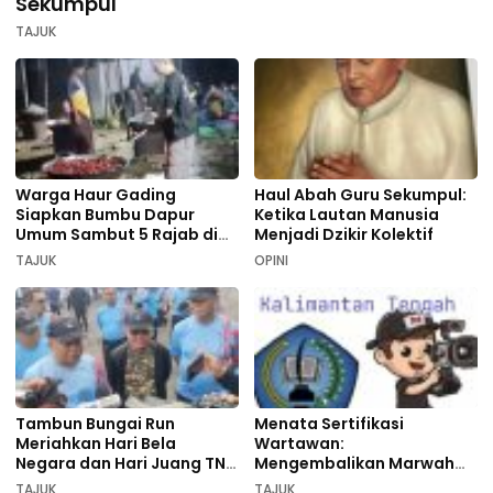
Sekumpul
TAJUK
Warga Haur Gading
Haul Abah Guru Sekumpul:
Siapkan Bumbu Dapur
Ketika Lautan Manusia
Umum Sambut 5 Rajab di
Menjadi Dzikir Kolektif
Sekumpul
TAJUK
OPINI
Tambun Bungai Run
Menata Sertifikasi
Meriahkan Hari Bela
Wartawan:
Negara dan Hari Juang TNI
Mengembalikan Marwah
AD di Palangka Raya
Pers dan Keadilan
TAJUK
TAJUK