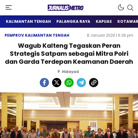
Satu Wadah Informasi
Jurnalis Metro
KALIMANTAN TENGAH
PALANGKA RAYA
KAPUAS
KOTAWAR
PEMPROV KALIMANTAN TENGAH
8 Januari 2026 | 6:26 pm
Wagub Kalteng Tegaskan Peran
Strategis Satpam sebagai Mitra Polri
dan Garda Terdepan Keamanan Daerah
P. Hidayad