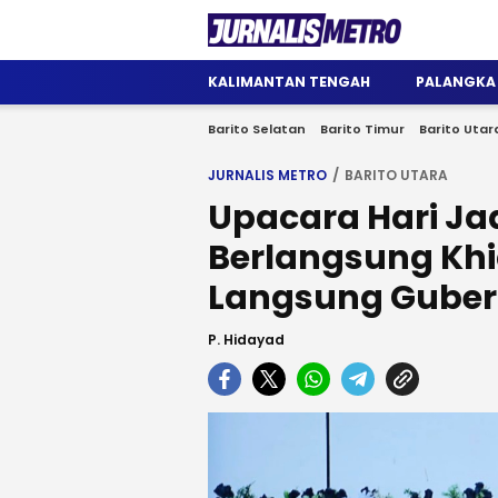
Jurnalis Metro
Satu Wadah Informasi
KALIMANTAN TENGAH
PALANGKA
Barito Selatan
Barito Timur
Barito Utar
JURNALIS METRO
BARITO UTARA
Upacara Hari Jad
Berlangsung Kh
Langsung Guber
P. Hidayad