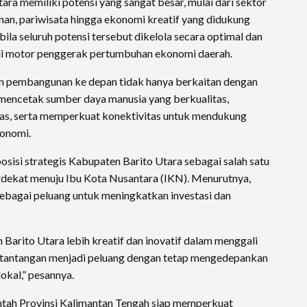
ra memiliki potensi yang sangat besar, mulai dari sektor
nan, pariwisata hingga ekonomi kreatif yang didukung
la seluruh potensi tersebut dikelola secara optimal dan
di motor penggerak pertumbuhan ekonomi daerah.
n pembangunan ke depan tidak hanya berkaitan dengan
a mencetak sumber daya manusia yang berkualitas,
uas, serta memperkuat konektivitas untuk mendukung
konomi.
posisi strategis Kabupaten Barito Utara sebagai salah satu
rdekat menuju Ibu Kota Nusantara (IKN). Menurutnya,
sebagai peluang untuk meningkatkan investasi dan
Barito Utara lebih kreatif dan inovatif dalam menggali
h tantangan menjadi peluang dengan tetap mengedepankan
okal,” pesannya.
ah Provinsi Kalimantan Tengah siap memperkuat