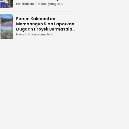
dan Peduli Lingkunga
Pendidikan
4 hari yang lalu
Forum Kalimantan
Membangun Siap Laporkan
Dugaan Proyek Bermasalah
PUPR Kalteng
News
4 hari yang lalu