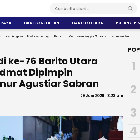
 RAYA
BARITO SELATAN
BARITO UTARA
PULANG PI
a
Katingan
Kotawaringin Barat
Kotawaringin Timur
Lamandau
POP
i ke-76 Barito Utara
1
idmat Dipimpin
nur Agustiar Sabran
2
29 Juni 2026 | 3:23 pm
3
4