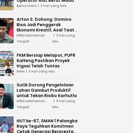
Operator Alat Berat Muda
Barito Utara
2 hari yang lalu
Arton S. Dohong: Domino
Bisa Jadi Penggerak
Ekonomi Kreatif, Asal Taat
Aturan
DPRD Kalimantan
3 hari yang
Tengah
lalu
FKM Bersiap Melapor, PUPR
Kalteng Pastikan Proyek
Irigasi Telah Tuntas
News
3 hari yang lalu
Sutik Dorong Pengelolaan
Lahan Gambut Produktif
untuk Tekan Risiko Karhutla
DPRD Kalimantan
4 hari yang
Tengah
lalu
HUT ke-67, SMAN 1 Palangka
Raya Teguhkan Komitmen
Cetak Generasi Berprestasi