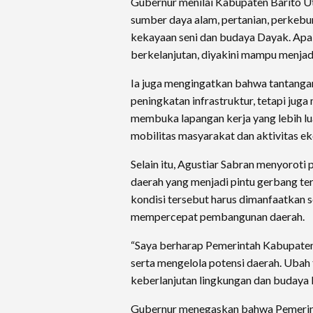
Gubernur menilai Kabupaten Barito Uta
sumber daya alam, pertanian, perkebu
kekayaan seni dan budaya Dayak. Apabi
berkelanjutan, diyakini mampu menja
Ia juga mengingatkan bahwa tantanga
peningkatan infrastruktur, tetapi jug
membuka lapangan kerja yang lebih l
mobilitas masyarakat dan aktivitas e
Selain itu, Agustiar Sabran menyoroti 
daerah yang menjadi pintu gerbang te
kondisi tersebut harus dimanfaatkan 
mempercepat pembangunan daerah.
“Saya berharap Pemerintah Kabupaten 
serta mengelola potensi daerah. Uba
keberlanjutan lingkungan dan budaya l
Gubernur menegaskan bahwa Pemerint