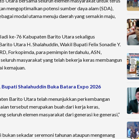
o Utara bersama seluruh elemen masyarakat untuk terus
an mengoptimalkan potensi sumber daya alam (SDA),
 sebagai modal utama menuju daerah yang semakin maju,
adi ke-76 Kabupaten Barito Utara sekaligus
rito Utara H. Shalahuddin, Wakil Bupati Felix Sonadie Y.
PRD, Forkopimda, para pemimpin terdahulu, ASN,
an seluruh masyarakat yang telah bekerja keras membangun
ai kemajuan.
upati Shalahuddin Buka Batara Expo 2026
paten Barito Utara telah menunjukkan perkembangan
paian tersebut merupakan buah dari kerja keras,
g seluruh elemen masyarakat dari generasi ke generasi,”
adi bukan sekadar seremoni tahunan ataupun mengenang