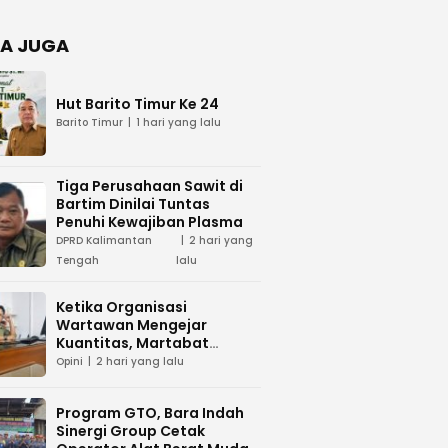
Negara
dan Hari
Juang TNI
A JUGA
AD di
Palangka
Raya
Hut Barito Timur Ke 24
Barito Timur
1 hari yang lalu
Tiga Perusahaan Sawit di
Bartim Dinilai Tuntas
Penuhi Kewajiban Plasma
DPRD Kalimantan
2 hari yang
Tengah
lalu
Ketika Organisasi
Wartawan Mengejar
Kuantitas, Martabat
Profesi Menjadi Taruhan
Opini
2 hari yang lalu
Program GTO, Bara Indah
Sinergi Group Cetak