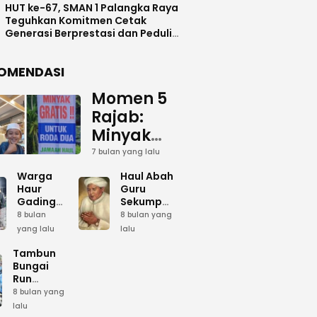
HUT ke-67, SMAN 1 Palangka Raya
Teguhkan Komitmen Cetak
Generasi Berprestasi dan Peduli
Lingkunga
OMENDASI
Momen 5
Rajab:
Minyak
Gratis
7 bulan yang lalu
dan Cinta
Warga
Haul Abah
yang
Haur
Guru
Gading
Sekumpul:
Terus
Siapkan
Ketika
8 bulan
8 bulan yang
Mengalir
Bumbu
Lautan
yang lalu
lalu
Dapur
Manusia
untuk
Umum
Menjadi
Tambun
Abah
Sambut 5
Dzikir
Bungai
Rajab di
Kolektif
Run
Guru
Sekumpul
Meriahkan
8 bulan yang
Sekumpul
Hari Bela
lalu