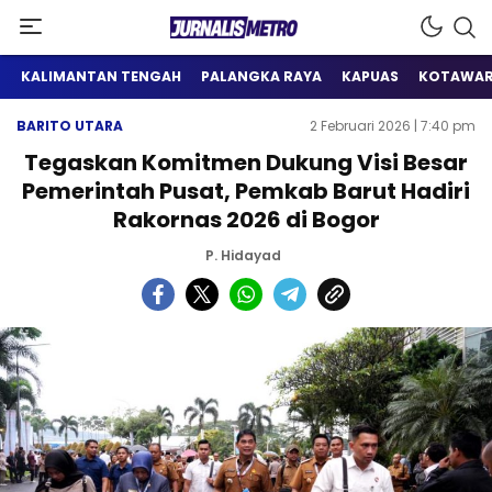
Satu Wadah Informasi
Jurnalis Metro
KALIMANTAN TENGAH
PALANGKA RAYA
KAPUAS
KOTAWAR
BARITO UTARA
2 Februari 2026 | 7:40 pm
Tegaskan Komitmen Dukung Visi Besar
Pemerintah Pusat, Pemkab Barut Hadiri
Rakornas 2026 di Bogor
P. Hidayad