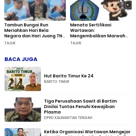
Tambun Bungai Run
Menata Sertifikasi
Meriahkan Hari Bela
Wartawan:
Negara dan Hari Juang TNI
Mengembalikan Marwah
AD di Palangka Raya
Pers dan Keadilan
TAJUK
TAJUK
Kompetensi
BACA JUGA
Hut Barito Timur Ke 24
BARITO TIMUR
Tiga Perusahaan Sawit di Bartim
Dinilai Tuntas Penuhi Kewajiban
Plasma
DPRD KALIMANTAN TENGAH
Ketika Organisasi Wartawan Mengejar