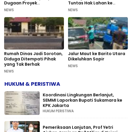
Dugaan Proyek
Tuntas Hak Lahan ke
Bermasalah PUPR Kalteng
Mahkamah Agung
NEWS
NEWS
Rumah Dinas Jadi Sorotan,
Jalur Maut ke Barito Utara
Diduga Ditempati Pihak
Dikeluhkan Sopir
yang Tak Berhak
NEWS
NEWS
HUKUM & PERISTIWA
Koordinasi Lingkungan Berlanjut,
SEMMI Laporkan Bupati Sukamara ke
KPK Jakarta
HUKUM PERISTIWA
Pemeriksaan Lanjutan, Prof Yetri