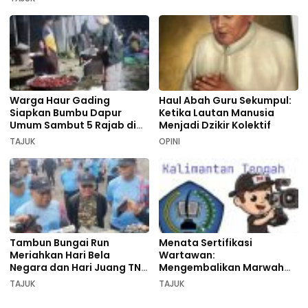
Warga Haur Gading
Haul Abah Guru Sekumpul:
Siapkan Bumbu Dapur
Ketika Lautan Manusia
Umum Sambut 5 Rajab di
Menjadi Dzikir Kolektif
Sekumpul
TAJUK
OPINI
Tambun Bungai Run
Menata Sertifikasi
Meriahkan Hari Bela
Wartawan:
Negara dan Hari Juang TNI
Mengembalikan Marwah
AD di Palangka Raya
Pers dan Keadilan
TAJUK
TAJUK
Kompetensi