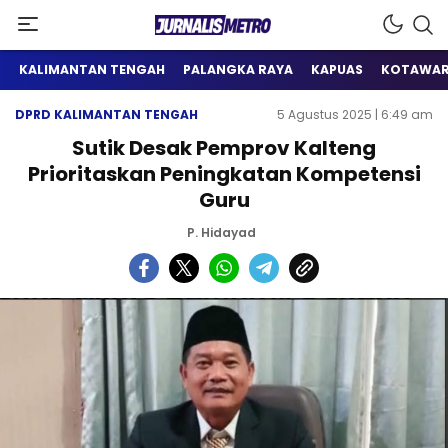
Satu Wadah Informasi
Jurnalis Metro
KALIMANTAN TENGAH
PALANGKA RAYA
KAPUAS
KOTAWAR
DPRD KALIMANTAN TENGAH
5 Agustus 2025 | 6:49 am
Sutik Desak Pemprov Kalteng
Prioritaskan Peningkatan Kompetensi
Guru
P. Hidayad