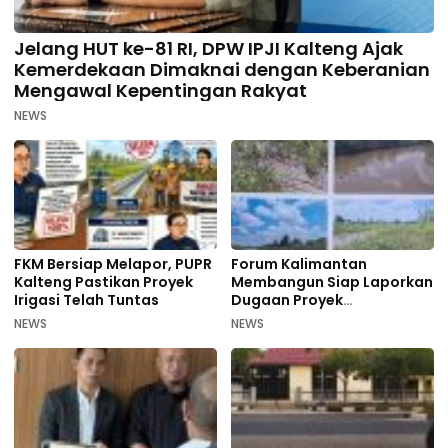
Jelang HUT ke-81 RI, DPW IPJI Kalteng Ajak
Kemerdekaan Dimaknai dengan Keberanian
Mengawal Kepentingan Rakyat
NEWS
FKM Bersiap Melapor, PUPR
Forum Kalimantan
Kalteng Pastikan Proyek
Membangun Siap Laporkan
Irigasi Telah Tuntas
Dugaan Proyek
Bermasalah PUPR Kalteng
NEWS
NEWS