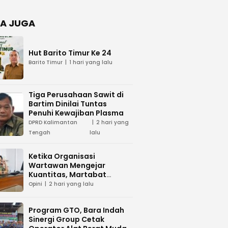
Negara
dan Hari
Juang TNI
A JUGA
AD di
Palangka
Raya
Hut Barito Timur Ke 24
Barito Timur
1 hari yang lalu
Tiga Perusahaan Sawit di
Bartim Dinilai Tuntas
Penuhi Kewajiban Plasma
DPRD Kalimantan
2 hari yang
Tengah
lalu
Ketika Organisasi
Wartawan Mengejar
Kuantitas, Martabat
Profesi Menjadi Taruhan
Opini
2 hari yang lalu
Program GTO, Bara Indah
Sinergi Group Cetak