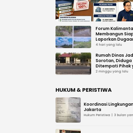
Forum Kalimant
Membangun Sia
Laporkan Dugaa
Proyek Bermasal
4 hari yang lalu
PUPR Kalteng
Rumah Dinas Jad
Sorotan, Diduga
Ditempati Pihak
Tak Berhak
2 minggu yang lalu
HUKUM & PERISTIWA
Koordinasi Lingkungan
Jakarta
Hukum Peristiwa
3 bulan yan