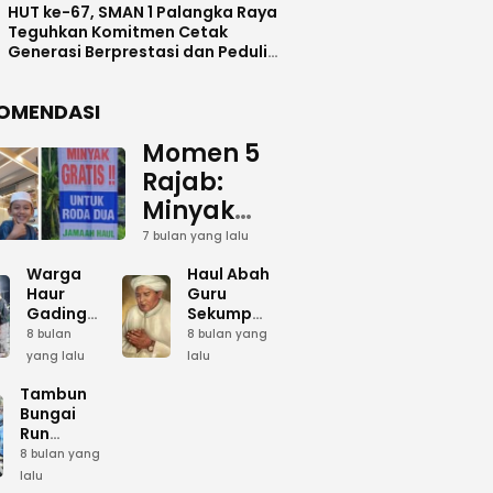
HUT ke-67, SMAN 1 Palangka Raya
Teguhkan Komitmen Cetak
Generasi Berprestasi dan Peduli
Lingkunga
OMENDASI
Momen 5
Rajab:
Minyak
Gratis
7 bulan yang lalu
dan Cinta
Warga
Haul Abah
yang
Haur
Guru
Gading
Sekumpul:
Terus
Siapkan
Ketika
8 bulan
8 bulan yang
Mengalir
Bumbu
Lautan
yang lalu
lalu
Dapur
Manusia
untuk
Umum
Menjadi
Tambun
Abah
Sambut 5
Dzikir
Bungai
Rajab di
Kolektif
Run
Guru
Sekumpul
Meriahkan
8 bulan yang
Sekumpul
Hari Bela
lalu