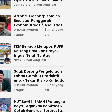
Operator Alat Berat Muda
Barito Utara
2 hari yang lalu
Arton S. Dohong: Domino
Bisa Jadi Penggerak
Ekonomi Kreatif, Asal Taat
Aturan
DPRD Kalimantan
3 hari yang
Tengah
lalu
FKM Bersiap Melapor, PUPR
Kalteng Pastikan Proyek
Irigasi Telah Tuntas
News
3 hari yang lalu
Sutik Dorong Pengelolaan
Lahan Gambut Produktif
untuk Tekan Risiko Karhutla
DPRD Kalimantan
4 hari yang
Tengah
lalu
HUT ke-67, SMAN 1 Palangka
Raya Teguhkan Komitmen
Cetak Generasi Berprestasi