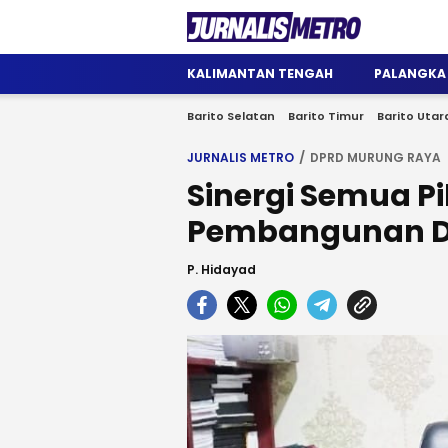
Jurnalis Metro
Satu Wadah Informasi
KALIMANTAN TENGAH
PALANGKA
Barito Selatan
Barito Timur
Barito Utar
JURNALIS METRO
DPRD MURUNG RAYA
Sinergi Semua P
Pembangunan De
P. Hidayad