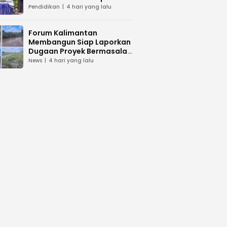
dan Peduli Lingkunga
Pendidikan
4 hari yang lalu
Forum Kalimantan
Membangun Siap Laporkan
Dugaan Proyek Bermasalah
PUPR Kalteng
News
4 hari yang lalu