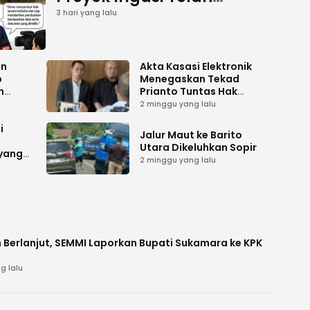
Tuntas
3 hari yang lalu
an
Akta Kasasi Elektronik
p
Menegaskan Tekad
n
Prianto Tuntas Hak
ah
Lahan ke Mahkamah
2 minggu yang lalu
Agung
i
Jalur Maut ke Barito
Utara Dikeluhkan Sopir
 yang
2 minggu yang lalu
 Berlanjut, SEMMI Laporkan Bupati Sukamara ke KPK
g lalu