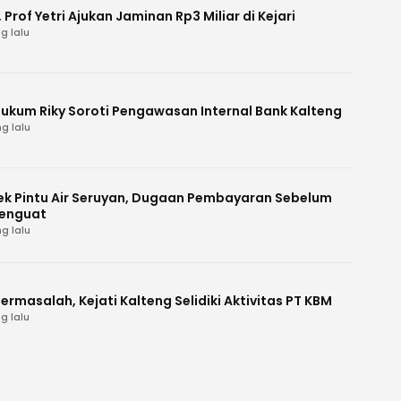
Prof Yetri Ajukan Jaminan Rp3 Miliar di Kejari
g lalu
Hukum Riky Soroti Pengawasan Internal Bank Kalteng
g lalu
k Pintu Air Seruyan, Dugaan Pembayaran Sebelum
enguat
g lalu
ermasalah, Kejati Kalteng Selidiki Aktivitas PT KBM
g lalu