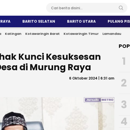
 RAYA
BARITO SELATAN
BARITO UTARA
PULANG PI
a
Katingan
Kotawaringin Barat
Kotawaringin Timur
Lamandau
POP
ihak Kunci Kesuksesan
1
sa di Murung Raya
6 Oktober 2024 | 6:31 am
2
3
4