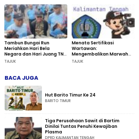
Tambun Bungai Run
Menata Sertifikasi
Meriahkan Hari Bela
Wartawan:
Negara dan Hari Juang TNI
Mengembalikan Marwah
AD di Palangka Raya
Pers dan Keadilan
TAJUK
TAJUK
Kompetensi
BACA JUGA
Hut Barito Timur Ke 24
BARITO TIMUR
Tiga Perusahaan Sawit di Bartim
Dinilai Tuntas Penuhi Kewajiban
Plasma
DPRD KALIMANTAN TENGAH