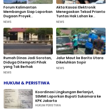
Forum Kalimantan
Akta Kasasi Elektronik
Membangun Siap Laporkan
Menegaskan Tekad Prianto
Dugaan Proyek
Tuntas Hak Lahan ke
Bermasalah PUPR Kalteng
Mahkamah Agung
NEWS
NEWS
Rumah Dinas Jadi Sorotan,
Jalur Maut ke Barito Utara
Diduga Ditempati Pihak
Dikeluhkan Sopir
yang Tak Berhak
NEWS
NEWS
HUKUM & PERISTIWA
Koordinasi Lingkungan Berlanjut,
SEMMI Laporkan Bupati Sukamara ke
KPK Jakarta
HUKUM PERISTIWA