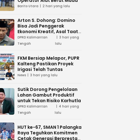
Operator Alat Berat Muda
Barito Utara
2 hari yang lalu
Arton S. Dohong: Domino
Bisa Jadi Penggerak
Ekonomi Kreatif, Asal Taat
Aturan
DPRD Kalimantan
3 hari yang
Tengah
lalu
FKM Bersiap Melapor, PUPR
Kalteng Pastikan Proyek
Irigasi Telah Tuntas
News
3 hari yang lalu
Sutik Dorong Pengelolaan
Lahan Gambut Produktif
untuk Tekan Risiko Karhutla
DPRD Kalimantan
4 hari yang
Tengah
lalu
HUT ke-67, SMAN 1 Palangka
Raya Teguhkan Komitmen
Cetak Generasi Berprestasi