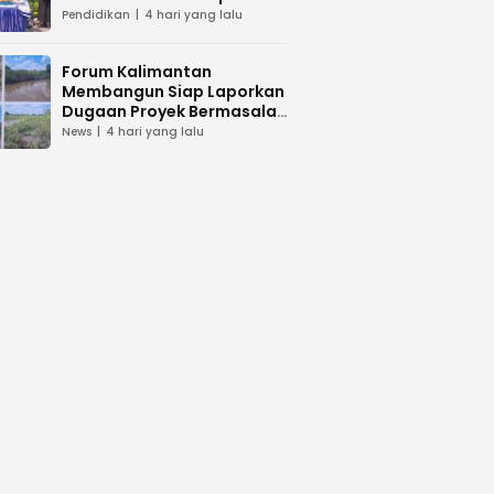
dan Peduli Lingkunga
Pendidikan
4 hari yang lalu
Forum Kalimantan
Membangun Siap Laporkan
Dugaan Proyek Bermasalah
PUPR Kalteng
News
4 hari yang lalu