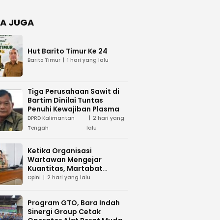
Negara
dan Hari
Juang TNI
A JUGA
AD di
Palangka
Raya
Hut Barito Timur Ke 24
Barito Timur
1 hari yang lalu
Tiga Perusahaan Sawit di
Bartim Dinilai Tuntas
Penuhi Kewajiban Plasma
DPRD Kalimantan
2 hari yang
Tengah
lalu
Ketika Organisasi
Wartawan Mengejar
Kuantitas, Martabat
Profesi Menjadi Taruhan
Opini
2 hari yang lalu
Program GTO, Bara Indah
Sinergi Group Cetak