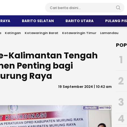
 RAYA
BARITO SELATAN
BARITO UTARA
PULANG PI
a
Katingan
Kotawaringin Barat
Kotawaringin Timur
Lamandau
POP
se-Kalimantan Tengah
1
en Penting bagi
urung Raya
2
19 September 2024 | 10:42 am
3
4