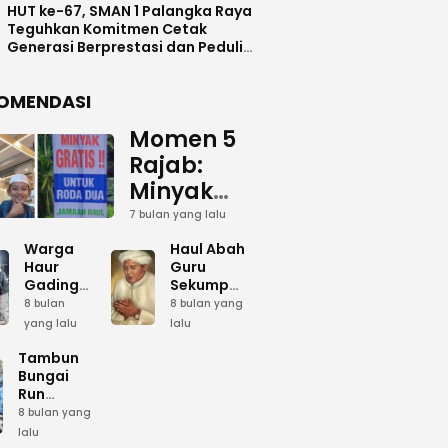
HUT ke-67, SMAN 1 Palangka Raya
Teguhkan Komitmen Cetak
Generasi Berprestasi dan Peduli
Lingkunga
OMENDASI
Momen 5
Rajab:
Minyak
Gratis
7 bulan yang lalu
dan Cinta
Warga
Haul Abah
yang
Haur
Guru
Gading
Sekumpul:
Terus
Siapkan
Ketika
8 bulan
8 bulan yang
Mengalir
Bumbu
Lautan
yang lalu
lalu
Dapur
Manusia
untuk
Umum
Menjadi
Tambun
Abah
Sambut 5
Dzikir
Bungai
Rajab di
Kolektif
Run
Guru
Sekumpul
Meriahkan
8 bulan yang
Sekumpul
Hari Bela
lalu