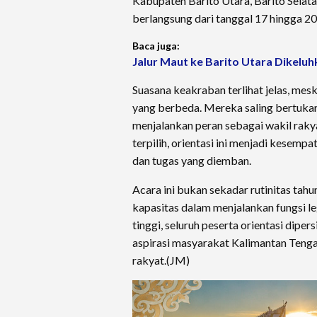
Kabupaten Barito Utara, Barito Selata
berlangsung dari tanggal 17 hingga 2
Baca juga:
Jalur Maut ke Barito Utara Dikeluh
Suasana keakraban terlihat jelas, mesk
yang berbeda. Mereka saling bertuka
menjalankan peran sebagai wakil raky
terpilih, orientasi ini menjadi kese
dan tugas yang diemban.
Acara ini bukan sekadar rutinitas ta
kapasitas dalam menjalankan fungsi l
tinggi, seluruh peserta orientasi di
aspirasi masyarakat Kalimantan Tenga
rakyat.(JM)