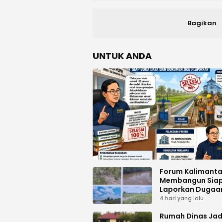
Bagikan
UNTUK ANDA
Forum Kalimant
Membangun Sia
Laporkan Dugaa
Proyek Bermasal
4 hari yang lalu
PUPR Kalteng
Rumah Dinas Jad