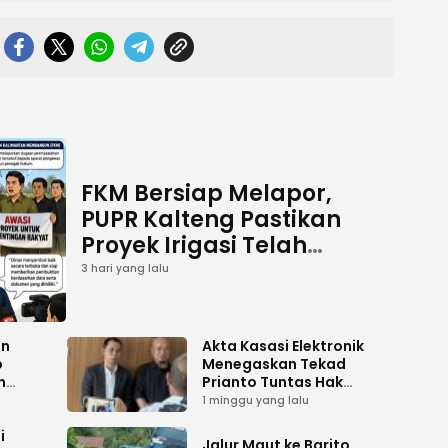
FKM Bersiap Melapor,
PUPR Kalteng Pastikan
Proyek Irigasi Telah
Tuntas
3 hari yang lalu
an
Akta Kasasi Elektronik
p
Menegaskan Tekad
n
Prianto Tuntas Hak
ah
Lahan ke Mahkamah
1 minggu yang lalu
Agung
i
Jalur Maut ke Barito