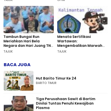
Tambun Bungai Run
Menata Sertifikasi
Meriahkan Hari Bela
Wartawan:
Negara dan Hari Juang TNI
Mengembalikan Marwah
AD di Palangka Raya
Pers dan Keadilan
TAJUK
TAJUK
Kompetensi
BACA JUGA
Hut Barito Timur Ke 24
BARITO TIMUR
Tiga Perusahaan Sawit di Bartim
Dinilai Tuntas Penuhi Kewajiban
Plasma