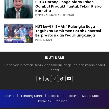
Sutik Dorong Pengelolaan Lahan
Gambut Produktif untuk Tekan Risiko
Karhutla
DPRD KALIMANTAN TENGAH
HUT ke-67, SMAN 1 Palangka Raya
Teguhkan Komitmen Cetak Generasi
Berprestasi dan Peduli Lingkunga
PENDIDIKAN
IKUTI KAMI
Dapatkan informasi terkini dan terbaru langsung dari media sosial
anda
Home
Tentang Kami
Redaksi
Pedoman Media Siber
Kode Etik Jurnalistik