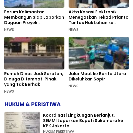
Forum Kalimantan
Akta Kasasi Elektronik
Membangun Siap Laporkan
Menegaskan Tekad Prianto
Dugaan Proyek
Tuntas Hak Lahan ke
Bermasalah PUPR Kalteng
Mahkamah Agung
NEWS
NEWS
Rumah Dinas Jadi Sorotan,
Jalur Maut ke Barito Utara
Diduga Ditempati Pihak
Dikeluhkan Sopir
yang Tak Berhak
NEWS
NEWS
HUKUM & PERISTIWA
Koordinasi Lingkungan Berlanjut,
SEMMI Laporkan Bupati Sukamara ke
KPK Jakarta
HUKUM PERISTIWA