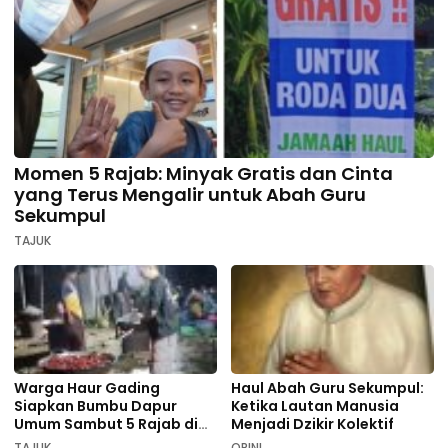
Momen 5 Rajab: Minyak Gratis dan Cinta
yang Terus Mengalir untuk Abah Guru
Sekumpul
TAJUK
Warga Haur Gading
Haul Abah Guru Sekumpul:
Siapkan Bumbu Dapur
Ketika Lautan Manusia
Umum Sambut 5 Rajab di
Menjadi Dzikir Kolektif
Sekumpul
TAJUK
OPINI