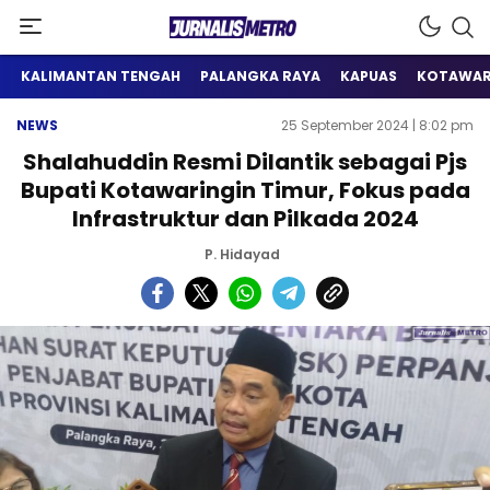
Satu Wadah Informasi
Jurnalis Metro
KALIMANTAN TENGAH
PALANGKA RAYA
KAPUAS
KOTAWAR
NEWS
25 September 2024 | 8:02 pm
Shalahuddin Resmi Dilantik sebagai Pjs
Bupati Kotawaringin Timur, Fokus pada
Infrastruktur dan Pilkada 2024
P. Hidayad