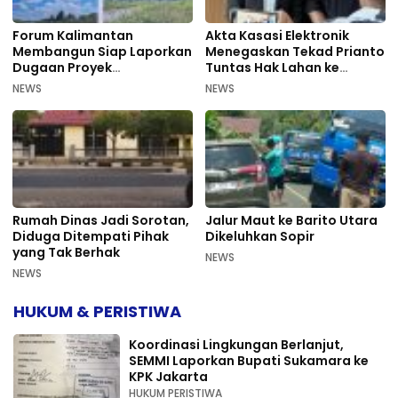
Forum Kalimantan
Akta Kasasi Elektronik
Membangun Siap Laporkan
Menegaskan Tekad Prianto
Dugaan Proyek
Tuntas Hak Lahan ke
Bermasalah PUPR Kalteng
Mahkamah Agung
NEWS
NEWS
Rumah Dinas Jadi Sorotan,
Jalur Maut ke Barito Utara
Diduga Ditempati Pihak
Dikeluhkan Sopir
yang Tak Berhak
NEWS
NEWS
HUKUM & PERISTIWA
Koordinasi Lingkungan Berlanjut,
SEMMI Laporkan Bupati Sukamara ke
KPK Jakarta
HUKUM PERISTIWA