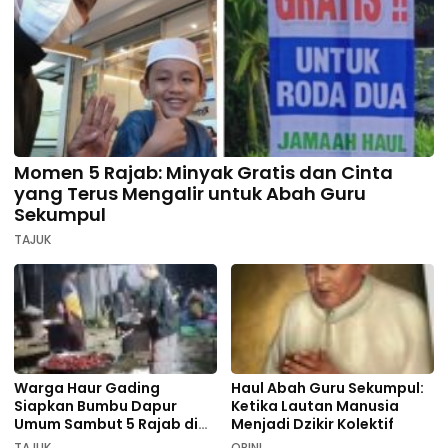
Momen 5 Rajab: Minyak Gratis dan Cinta
yang Terus Mengalir untuk Abah Guru
Sekumpul
TAJUK
Warga Haur Gading
Haul Abah Guru Sekumpul:
Siapkan Bumbu Dapur
Ketika Lautan Manusia
Umum Sambut 5 Rajab di
Menjadi Dzikir Kolektif
Sekumpul
TAJUK
OPINI