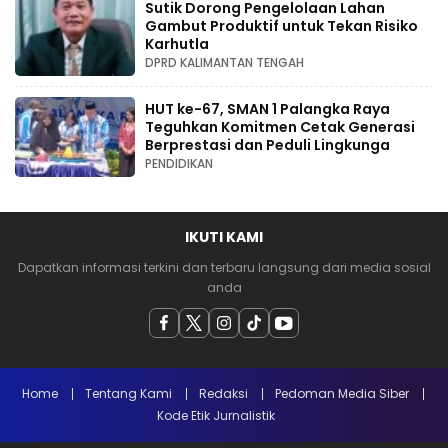
Sutik Dorong Pengelolaan Lahan
Gambut Produktif untuk Tekan Risiko
Karhutla
DPRD KALIMANTAN TENGAH
HUT ke-67, SMAN 1 Palangka Raya
Teguhkan Komitmen Cetak Generasi
Berprestasi dan Peduli Lingkunga
PENDIDIKAN
IKUTI KAMI
Dapatkan informasi terkini dan terbaru langsung dari media sosial
anda
Home
Tentang Kami
Redaksi
Pedoman Media Siber
Kode Etik Jurnalistik