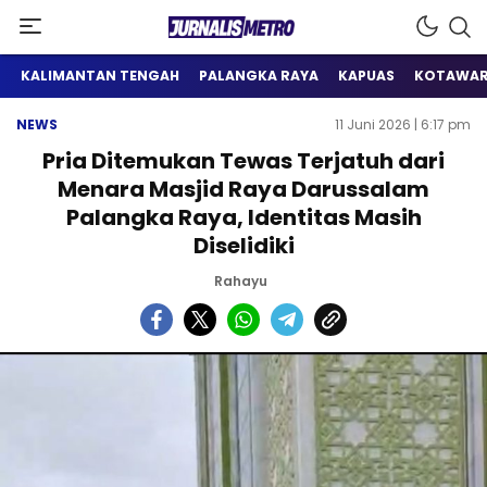
Satu Wadah Informasi
Jurnalis Metro
KALIMANTAN TENGAH
PALANGKA RAYA
KAPUAS
KOTAWAR
NEWS
11 Juni 2026 | 6:17 pm
Pria Ditemukan Tewas Terjatuh dari
Menara Masjid Raya Darussalam
Palangka Raya, Identitas Masih
Diselidiki
Rahayu