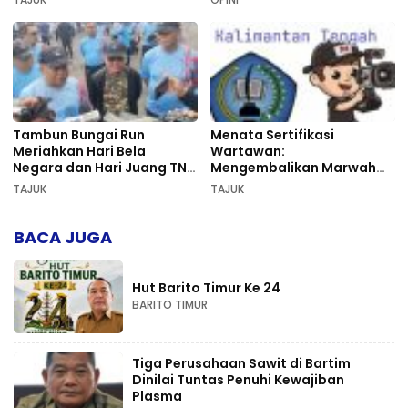
Tambun Bungai Run
Menata Sertifikasi
Meriahkan Hari Bela
Wartawan:
Negara dan Hari Juang TNI
Mengembalikan Marwah
AD di Palangka Raya
Pers dan Keadilan
TAJUK
TAJUK
Kompetensi
BACA JUGA
Hut Barito Timur Ke 24
BARITO TIMUR
Tiga Perusahaan Sawit di Bartim
Dinilai Tuntas Penuhi Kewajiban
Plasma