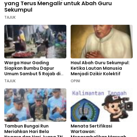
yang Terus Mengalir untuk Abah Guru
Sekumpul
TAJUK
Warga Haur Gading
Haul Abah Guru Sekumpul:
Siapkan Bumbu Dapur
Ketika Lautan Manusia
Umum Sambut 5 Rajab di
Menjadi Dzikir Kolektif
Sekumpul
TAJUK
OPINI
Tambun Bungai Run
Menata Sertifikasi
Meriahkan Hari Bela
Wartawan: