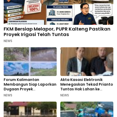
FKM Bersiap Melapor, PUPR Kalteng Pastikan
Proyek Irigasi Telah Tuntas
NEWS
Forum Kalimantan
Akta Kasasi Elektronik
Membangun Siap Laporkan
Menegaskan Tekad Prianto
Dugaan Proyek
Tuntas Hak Lahan ke
Bermasalah PUPR Kalteng
Mahkamah Agung
NEWS
NEWS