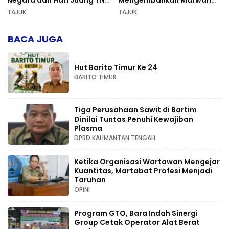
Negara dan Hari Juang TNI
Mengembalikan Marwah
AD di Palangka Raya
Pers dan Keadilan
TAJUK
TAJUK
Kompetensi
BACA JUGA
Hut Barito Timur Ke 24
BARITO TIMUR
Tiga Perusahaan Sawit di Bartim
Dinilai Tuntas Penuhi Kewajiban
Plasma
DPRD KALIMANTAN TENGAH
Ketika Organisasi Wartawan Mengejar
Kuantitas, Martabat Profesi Menjadi
Taruhan
OPINI
Program GTO, Bara Indah Sinergi
Group Cetak Operator Alat Berat