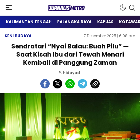
Satu Wadah Informasi
Jurnalis Metro
KALIMANTAN TENGAH
PALANGKA RAYA
KAPUAS
KOTAWAR
SENI BUDAYA
7 Desember 2025 | 6:08 am
Sendratari “Nyai Balau: Buah Pilu” —
Saat Kisah Ibu dari Tewah Menari
Kembali di Panggung Zaman
P. Hidayad