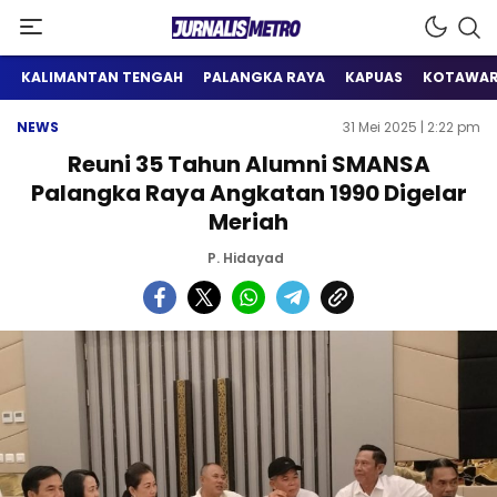
Satu Wadah Informasi
Jurnalis Metro
KALIMANTAN TENGAH
PALANGKA RAYA
KAPUAS
KOTAWAR
NEWS
31 Mei 2025 | 2:22 pm
Reuni 35 Tahun Alumni SMANSA
Palangka Raya Angkatan 1990 Digelar
Meriah
P. Hidayad