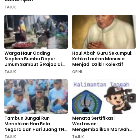
TAJUK
Warga Haur Gading
Haul Abah Guru Sekumpul:
Siapkan Bumbu Dapur
Ketika Lautan Manusia
Umum Sambut 5 Rajab di
Menjadi Dzikir Kolektif
Sekumpul
TAJUK
OPINI
Tambun Bungai Run
Menata Sertifikasi
Meriahkan Hari Bela
Wartawan:
Negara dan Hari Juang TNI
Mengembalikan Marwah
AD di Palangka Raya
Pers dan Keadilan
TAJUK
TAJUK