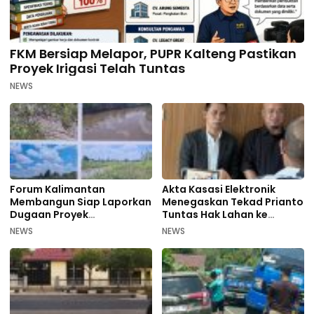
FKM Bersiap Melapor, PUPR Kalteng Pastikan
Proyek Irigasi Telah Tuntas
NEWS
Forum Kalimantan
Akta Kasasi Elektronik
Membangun Siap Laporkan
Menegaskan Tekad Prianto
Dugaan Proyek
Tuntas Hak Lahan ke
Bermasalah PUPR Kalteng
Mahkamah Agung
NEWS
NEWS