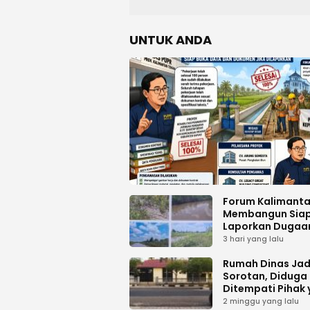
UNTUK ANDA
Forum Kalimant
Membangun Sia
Laporkan Dugaa
Proyek Bermasal
3 hari yang lalu
PUPR Kalteng
Rumah Dinas Jad
Sorotan, Diduga
Ditempati Pihak
Tak Berhak
2 minggu yang lalu