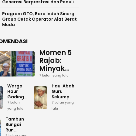
Generasi Berprestasi dan Peduli
Lingkunga
Program GTO, Bara Indah Sinergi
Group Cetak Operator Alat Berat
Muda
OMENDASI
Momen 5
Rajab:
Minyak
Gratis
7 bulan yang lalu
dan Cinta
Warga
Haul Abah
yang
Haur
Guru
Gading
Sekumpul:
Terus
Siapkan
Ketika
7 bulan
7 bulan yang
Mengalir
Bumbu
Lautan
yang lalu
lalu
Dapur
Manusia
untuk
Umum
Menjadi
Tambun
Abah
Sambut 5
Dzikir
Bungai
Rajab di
Kolektif
Run
Guru
Sekumpul
Meriahkan
8 bulan yang