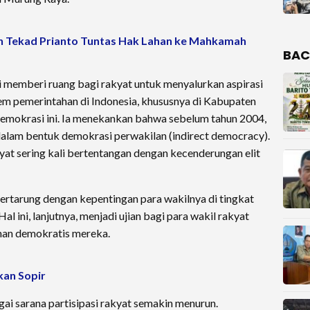
n Tekad Prianto Tuntas Hak Lahan ke Mahkamah
BAC
 memberi ruang bagi rakyat untuk menyalurkan aspirasi
em pemerintahan di Indonesia, khususnya di Kabupaten
emokrasi ini. Ia menekankan bahwa sebelum tahun 2004,
 dalam bentuk demokrasi perwakilan (indirect democracy).
kyat sering kali bertentangan dengan kecenderungan elit
i bertarung dengan kepentingan para wakilnya di tingkat
Hal ini, lanjutnya, menjadi ujian bagi para wakil rakyat
an demokratis mereka.
kan Sopir
gai sarana partisipasi rakyat semakin menurun.