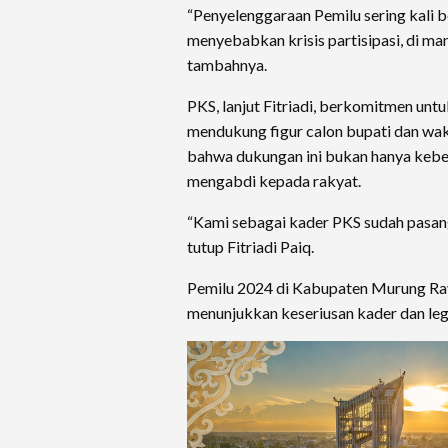
“Penyelenggaraan Pemilu sering kali be
menyebabkan krisis partisipasi, di man
tambahnya.
PKS, lanjut Fitriadi, berkomitmen un
mendukung figur calon bupati dan wak
bahwa dukungan ini bukan hanya kebet
mengabdi kepada rakyat.
“Kami sebagai kader PKS sudah pasang
tutup Fitriadi Paiq.
Pemilu 2024 di Kabupaten Murung Ray
menunjukkan keseriusan kader dan legi