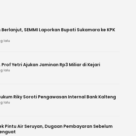
 Berlanjut, SEMMI Laporkan Bupati Sukamara ke KPK
g lalu
Prof Yetri Ajukan Jaminan Rp3 Miliar di Kejari
g lalu
Hukum Riky Soroti Pengawasan Internal Bank Kalteng
g lalu
k Pintu Air Seruyan, Dugaan Pembayaran Sebelum
enguat