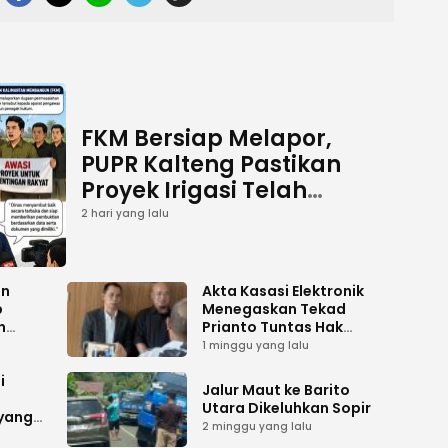
FKM Bersiap Melapor,
PUPR Kalteng Pastikan
Proyek Irigasi Telah
Tuntas
2 hari yang lalu
an
Akta Kasasi Elektronik
p
Menegaskan Tekad
n
Prianto Tuntas Hak
ah
Lahan ke Mahkamah
1 minggu yang lalu
Agung
i
Jalur Maut ke Barito
Utara Dikeluhkan Sopir
 yang
2 minggu yang lalu