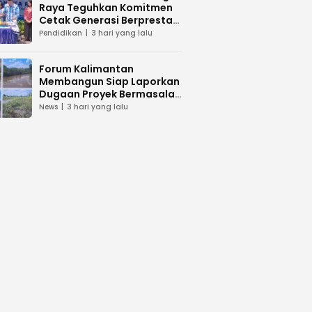
Raya Teguhkan Komitmen
Cetak Generasi Berprestasi
dan Peduli Lingkunga
Pendidikan
3 hari yang lalu
Forum Kalimantan
Membangun Siap Laporkan
Dugaan Proyek Bermasalah
PUPR Kalteng
News
3 hari yang lalu