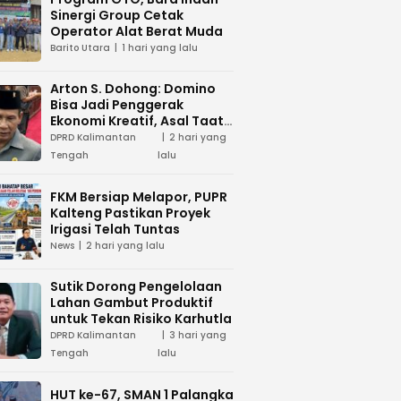
Sinergi Group Cetak
Operator Alat Berat Muda
Barito Utara
1 hari yang lalu
Arton S. Dohong: Domino
Bisa Jadi Penggerak
Ekonomi Kreatif, Asal Taat
Aturan
DPRD Kalimantan
2 hari yang
Tengah
lalu
FKM Bersiap Melapor, PUPR
Kalteng Pastikan Proyek
Irigasi Telah Tuntas
News
2 hari yang lalu
Sutik Dorong Pengelolaan
Lahan Gambut Produktif
untuk Tekan Risiko Karhutla
DPRD Kalimantan
3 hari yang
Tengah
lalu
HUT ke-67, SMAN 1 Palangka