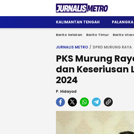
Jurnalis Metro
Satu Wadah Informasi
KALIMANTAN TENGAH
PALANGKA
Barito Selatan
Barito Timur
Barito Utar
JURNALIS METRO
DPRD MURUNG RAYA
PKS Murung Raya
dan Keseriusan L
2024
P. Hidayad