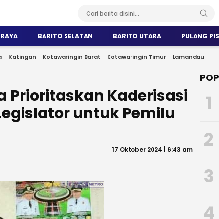
 RAYA
BARITO SELATAN
BARITO UTARA
PULANG PI
a
Katingan
Kotawaringin Barat
Kotawaringin Timur
Lamandau
POP
 Prioritaskan Kaderisasi
1
egislator untuk Pemilu
2
17 Oktober 2024 | 6:43 am
3
4