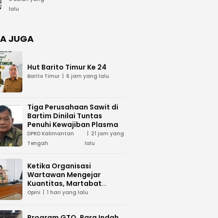
Sekumpul
Hari Bela
lalu
Negara
dan Hari
Juang TNI
A JUGA
AD di
Palangka
Raya
Hut Barito Timur Ke 24
Barito Timur
6 jam yang lalu
Tiga Perusahaan Sawit di
Bartim Dinilai Tuntas
Penuhi Kewajiban Plasma
DPRD Kalimantan
21 jam yang
Tengah
lalu
Ketika Organisasi
Wartawan Mengejar
Kuantitas, Martabat
Profesi Menjadi Taruhan
Opini
1 hari yang lalu
Program GTO, Bara Indah