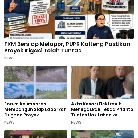
FKM Bersiap Melapor, PUPR Kalteng Pastikan
Proyek Irigasi Telah Tuntas
NEWS
Forum Kalimantan
Akta Kasasi Elektronik
Membangun Siap Laporkan
Menegaskan Tekad Prianto
Dugaan Proyek
Tuntas Hak Lahan ke
Bermasalah PUPR Kalteng
Mahkamah Agung
NEWS
NEWS