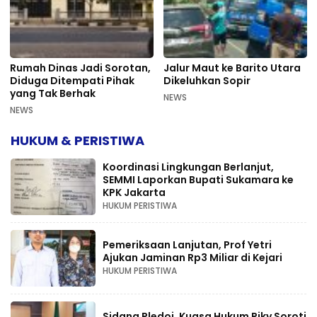
Rumah Dinas Jadi Sorotan,
Jalur Maut ke Barito Utara
Diduga Ditempati Pihak
Dikeluhkan Sopir
yang Tak Berhak
NEWS
NEWS
HUKUM & PERISTIWA
Koordinasi Lingkungan Berlanjut,
SEMMI Laporkan Bupati Sukamara ke
KPK Jakarta
HUKUM PERISTIWA
Pemeriksaan Lanjutan, Prof Yetri
Ajukan Jaminan Rp3 Miliar di Kejari
HUKUM PERISTIWA
Sidang Pledoi, Kuasa Hukum Riky Soroti