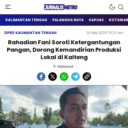
Satu Wadah Informasi
Jurnalis Metro
KALIMANTAN TENGAH
PALANGKA RAYA
KAPUAS
KOTAWAR
DPRD KALIMANTAN TENGAH
20 Mei 2025 | 6:22 am
Rahadian Fani Soroti Ketergantungan
Pangan, Dorong Kemandirian Produksi
Lokal di Kalteng
P. Hidayad