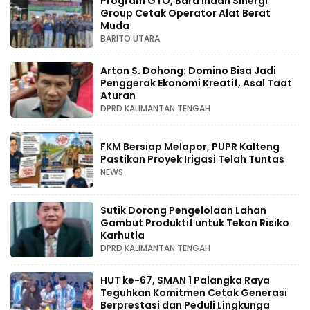
Program GTO, Bara Indah Sinergi
Group Cetak Operator Alat Berat
Muda
BARITO UTARA
Arton S. Dohong: Domino Bisa Jadi
Penggerak Ekonomi Kreatif, Asal Taat
Aturan
DPRD KALIMANTAN TENGAH
FKM Bersiap Melapor, PUPR Kalteng
Pastikan Proyek Irigasi Telah Tuntas
NEWS
Sutik Dorong Pengelolaan Lahan
Gambut Produktif untuk Tekan Risiko
Karhutla
DPRD KALIMANTAN TENGAH
HUT ke-67, SMAN 1 Palangka Raya
Teguhkan Komitmen Cetak Generasi
Berprestasi dan Peduli Lingkunga