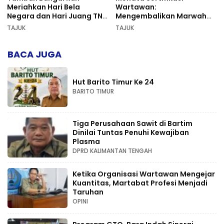
Meriahkan Hari Bela
Wartawan:
Negara dan Hari Juang TNI
Mengembalikan Marwah
AD di Palangka Raya
Pers dan Keadilan
TAJUK
TAJUK
Kompetensi
BACA JUGA
Hut Barito Timur Ke 24
BARITO TIMUR
Tiga Perusahaan Sawit di Bartim
Dinilai Tuntas Penuhi Kewajiban
Plasma
DPRD KALIMANTAN TENGAH
Ketika Organisasi Wartawan Mengejar
Kuantitas, Martabat Profesi Menjadi
Taruhan
OPINI