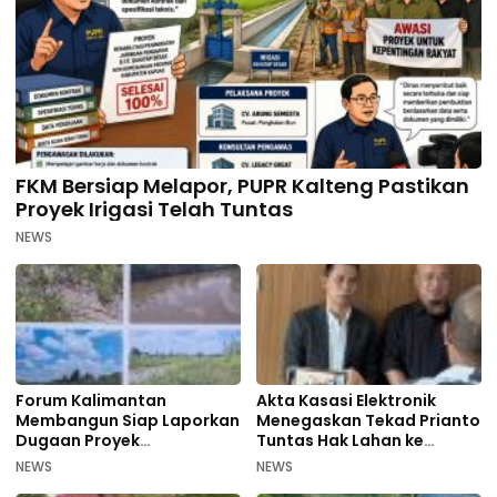
FKM Bersiap Melapor, PUPR Kalteng Pastikan
Proyek Irigasi Telah Tuntas
NEWS
Forum Kalimantan
Akta Kasasi Elektronik
Membangun Siap Laporkan
Menegaskan Tekad Prianto
Dugaan Proyek
Tuntas Hak Lahan ke
Bermasalah PUPR Kalteng
Mahkamah Agung
NEWS
NEWS