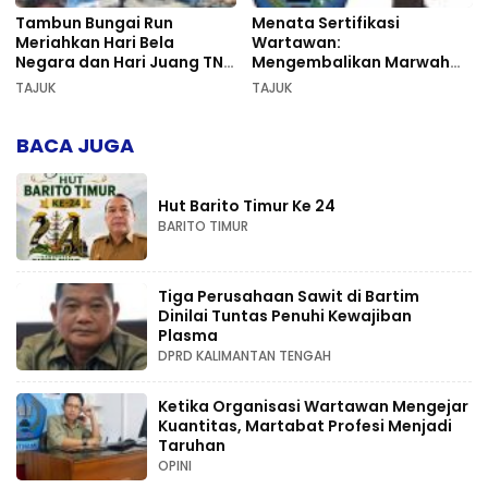
Tambun Bungai Run
Menata Sertifikasi
Meriahkan Hari Bela
Wartawan:
Negara dan Hari Juang TNI
Mengembalikan Marwah
AD di Palangka Raya
Pers dan Keadilan
TAJUK
TAJUK
Kompetensi
BACA JUGA
Hut Barito Timur Ke 24
BARITO TIMUR
Tiga Perusahaan Sawit di Bartim
Dinilai Tuntas Penuhi Kewajiban
Plasma
DPRD KALIMANTAN TENGAH
Ketika Organisasi Wartawan Mengejar
Kuantitas, Martabat Profesi Menjadi
Taruhan
OPINI