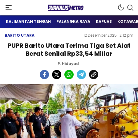
Satu Wadah Informasi
Jurnalis Metro
KALIMANTAN TENGAH
PALANGKA RAYA
KAPUAS
KOTAWAR
BARITO UTARA
12 Desember 2025 | 2:12 pm
PUPR Barito Utara Terima Tiga Set Alat
Berat Senilai Rp33,54 Miliar
P. Hidayad