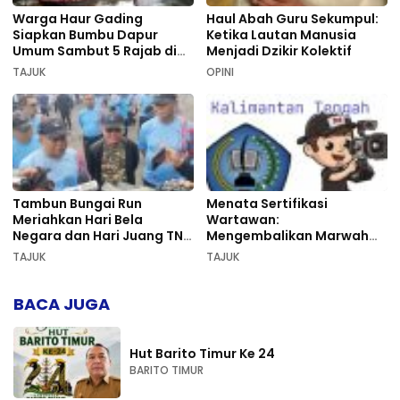
Warga Haur Gading
Haul Abah Guru Sekumpul:
Siapkan Bumbu Dapur
Ketika Lautan Manusia
Umum Sambut 5 Rajab di
Menjadi Dzikir Kolektif
Sekumpul
TAJUK
OPINI
Tambun Bungai Run
Menata Sertifikasi
Meriahkan Hari Bela
Wartawan:
Negara dan Hari Juang TNI
Mengembalikan Marwah
AD di Palangka Raya
Pers dan Keadilan
TAJUK
TAJUK
Kompetensi
BACA JUGA
Hut Barito Timur Ke 24
BARITO TIMUR