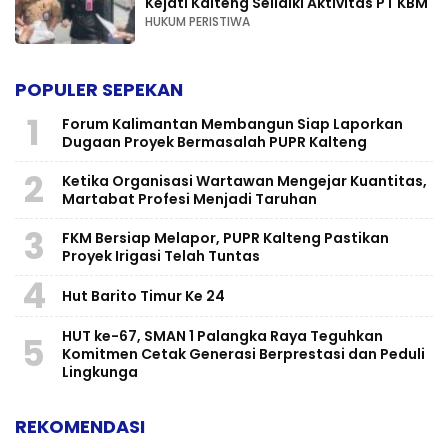
Kejati Kalteng Selidiki Aktivitas PT KBM
HUKUM PERISTIWA
POPULER SEPEKAN
1
Forum Kalimantan Membangun Siap Laporkan
Dugaan Proyek Bermasalah PUPR Kalteng
2
Ketika Organisasi Wartawan Mengejar Kuantitas,
Martabat Profesi Menjadi Taruhan
3
FKM Bersiap Melapor, PUPR Kalteng Pastikan
Proyek Irigasi Telah Tuntas
4
Hut Barito Timur Ke 24
HUT ke-67, SMAN 1 Palangka Raya Teguhkan
5
Komitmen Cetak Generasi Berprestasi dan Peduli
Lingkunga
REKOMENDASI