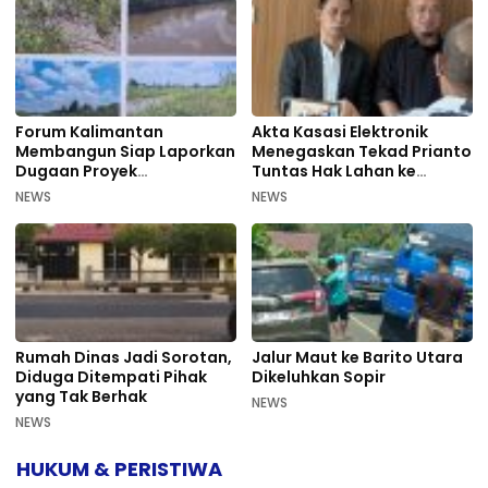
Forum Kalimantan
Akta Kasasi Elektronik
Membangun Siap Laporkan
Menegaskan Tekad Prianto
Dugaan Proyek
Tuntas Hak Lahan ke
Bermasalah PUPR Kalteng
Mahkamah Agung
NEWS
NEWS
Rumah Dinas Jadi Sorotan,
Jalur Maut ke Barito Utara
Diduga Ditempati Pihak
Dikeluhkan Sopir
yang Tak Berhak
NEWS
NEWS
HUKUM & PERISTIWA