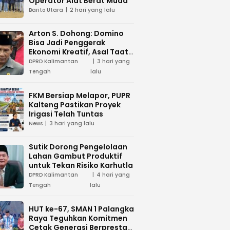
Operator Alat Berat Muda
Barito Utara
2 hari yang lalu
Arton S. Dohong: Domino
Bisa Jadi Penggerak
Ekonomi Kreatif, Asal Taat
Aturan
DPRD Kalimantan
3 hari yang
Tengah
lalu
FKM Bersiap Melapor, PUPR
Kalteng Pastikan Proyek
Irigasi Telah Tuntas
News
3 hari yang lalu
Sutik Dorong Pengelolaan
Lahan Gambut Produktif
untuk Tekan Risiko Karhutla
DPRD Kalimantan
4 hari yang
Tengah
lalu
HUT ke-67, SMAN 1 Palangka
Raya Teguhkan Komitmen
Cetak Generasi Berprestasi