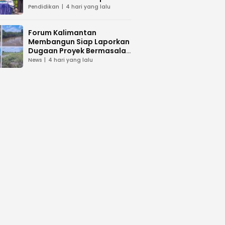
dan Peduli Lingkunga
Pendidikan
4 hari yang lalu
Forum Kalimantan
Membangun Siap Laporkan
Dugaan Proyek Bermasalah
PUPR Kalteng
News
4 hari yang lalu