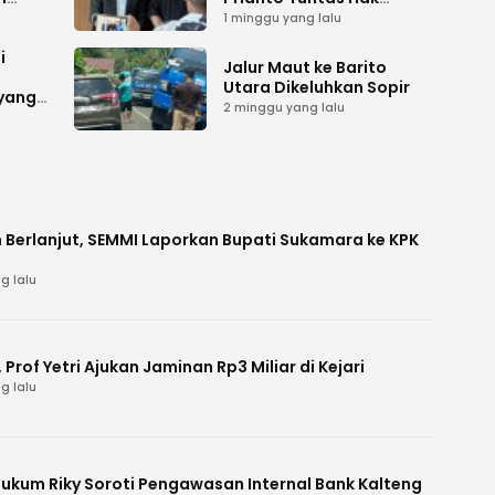
ah
Lahan ke Mahkamah
1 minggu yang lalu
Agung
i
Jalur Maut ke Barito
Utara Dikeluhkan Sopir
 yang
2 minggu yang lalu
 Berlanjut, SEMMI Laporkan Bupati Sukamara ke KPK
g lalu
Prof Yetri Ajukan Jaminan Rp3 Miliar di Kejari
g lalu
Hukum Riky Soroti Pengawasan Internal Bank Kalteng