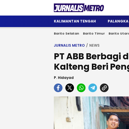
Jurnalis Metro
Satu Wadah Informasi
KALIMANTAN TENGAH
PALANGKA
Barito Selatan
Barito Timur
Barito Utar
JURNALIS METRO
NEWS
PT ABB Berbagi d
Kalteng Beri Pe
P. Hidayad