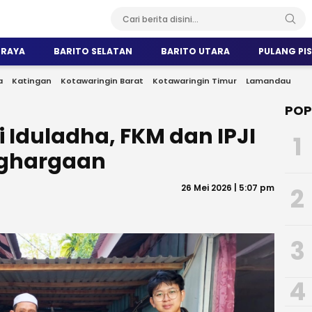
 RAYA
BARITO SELATAN
BARITO UTARA
PULANG PI
a
Katingan
Kotawaringin Barat
Kotawaringin Timur
Lamandau
POP
i Iduladha, FKM dan IPJI
1
nghargaan
26 Mei 2026 | 5:07 pm
2
3
4