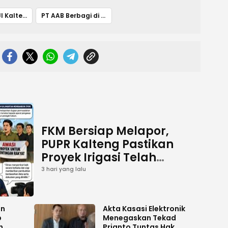
FMK dan IPJI Kalteng Beri Penghargaan
PT AAB Berbagi di Iduladha
FKM Bersiap Melapor,
PUPR Kalteng Pastikan
Proyek Irigasi Telah
Tuntas
3 hari yang lalu
an
Akta Kasasi Elektronik
p
Menegaskan Tekad
n
Prianto Tuntas Hak