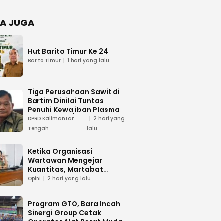
Negara
dan Hari
Juang TNI
A JUGA
AD di
Palangka
Raya
Hut Barito Timur Ke 24
Barito Timur
1 hari yang lalu
Tiga Perusahaan Sawit di
Bartim Dinilai Tuntas
Penuhi Kewajiban Plasma
DPRD Kalimantan
2 hari yang
Tengah
lalu
Ketika Organisasi
Wartawan Mengejar
Kuantitas, Martabat
Profesi Menjadi Taruhan
Opini
2 hari yang lalu
Program GTO, Bara Indah
Sinergi Group Cetak