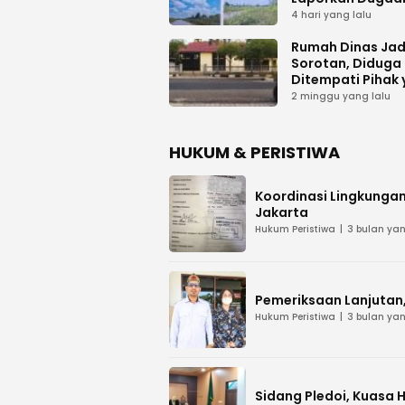
Proyek Bermasal
4 hari yang lalu
PUPR Kalteng
Rumah Dinas Jad
Sorotan, Diduga
Ditempati Pihak
Tak Berhak
2 minggu yang lalu
HUKUM & PERISTIWA
Koordinasi Lingkungan
Jakarta
Hukum Peristiwa
3 bulan yan
Pemeriksaan Lanjutan, 
Hukum Peristiwa
3 bulan yan
Sidang Pledoi, Kuasa 