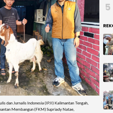
5
REK
 dan Jurnalis Indonesia (IPJI) Kalimantan Tengah,
imantan Membangun (FKM) Supriady Natae,