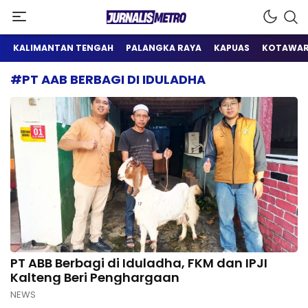
Satu Wadah Informasi
Jurnalis Metro
KALIMANTAN TENGAH
PALANGKA RAYA
KAPUAS
KOTAWAR
#PT AAB BERBAGI DI IDULADHA
PT ABB Berbagi di Iduladha, FKM dan IPJI
Kalteng Beri Penghargaan
NEWS