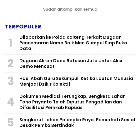
Sudah ditampilkan semua
TERPOPULER
Dilaporkan ke Polda Kalteng Terkait Dugaan
1
Pencemaran Nama Baik Men Gumpul Siap Buka
Data
2
Dugaan Aliran Dana Ratusan Juta Untuk Aksi
Demo Mencuat
3
Haul Abah Guru Sekumpul: Ketika Lautan Manusia
Menjadi Dzikir Kolektif
​Dokumen Mediasi Terungkap, Sengketa Lahan
4
Tono Priyanto Telah Diputus Pengadilan dan
Difasilitasi Pemkab Kapuas
5
Sengkarut Lahan Palangka Raya, Pemerhati Sosial
Desak Pemko Bertindak