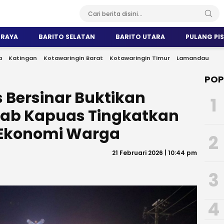
 RAYA
BARITO SELATAN
BARITO UTARA
PULANG PI
a
Katingan
Kotawaringin Barat
Kotawaringin Timur
Lamandau
POP
Bersinar Buktikan
1
ab Kapuas Tingkatkan
Ekonomi Warga
2
21 Februari 2026 | 10:44 pm
3
4