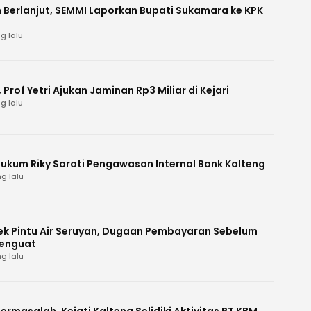
 Berlanjut, SEMMI Laporkan Bupati Sukamara ke KPK
g lalu
Prof Yetri Ajukan Jaminan Rp3 Miliar di Kejari
g lalu
Hukum Riky Soroti Pengawasan Internal Bank Kalteng
g lalu
k Pintu Air Seruyan, Dugaan Pembayaran Sebelum
enguat
g lalu