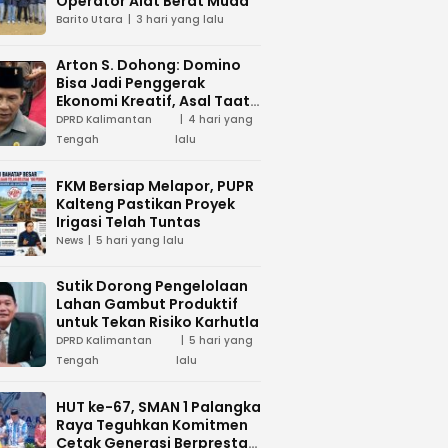
Operator Alat Berat Muda
Barito Utara
3 hari yang lalu
Arton S. Dohong: Domino
Bisa Jadi Penggerak
Ekonomi Kreatif, Asal Taat
Aturan
DPRD Kalimantan
4 hari yang
Tengah
lalu
FKM Bersiap Melapor, PUPR
Kalteng Pastikan Proyek
Irigasi Telah Tuntas
News
5 hari yang lalu
Sutik Dorong Pengelolaan
Lahan Gambut Produktif
untuk Tekan Risiko Karhutla
DPRD Kalimantan
5 hari yang
Tengah
lalu
HUT ke-67, SMAN 1 Palangka
Raya Teguhkan Komitmen
Cetak Generasi Berprestasi