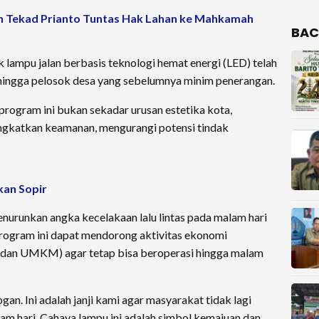
n Tekad Prianto Tuntas Hak Lahan ke Mahkamah
BAC
ik lampu jalan berbasis teknologi hemat energi (LED) telah
hingga pelosok desa yang sebelumnya minim penerangan.
ogram ini bukan sekadar urusan estetika kota,
ingkatkan keamanan, mengurangi potensi tindak
kan Sopir
enurunkan angka kecelakaan lalu lintas pada malam hari
Program ini dapat mendorong aktivitas ekonomi
a dan UMKM) agar tetap bisa beroperasi hingga malam
ogan. Ini adalah janji kami agar masyarakat tidak lagi
am hari. Cahaya lampu ini adalah simbol kemajuan dan