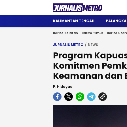
Jurnalis Metro
Satu Wadah Informasi
KALIMANTAN TENGAH
PALANGKA
Barito Selatan
Barito Timur
Barito Utar
JURNALIS METRO
NEWS
Program Kapuas 
Komitmen Pemk
Keamanan dan 
P. Hidayad