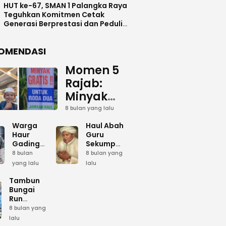
HUT ke-67, SMAN 1 Palangka Raya
Teguhkan Komitmen Cetak
Generasi Berprestasi dan Peduli
Lingkunga
OMENDASI
Momen 5
Rajab:
Minyak
Gratis
8 bulan yang lalu
dan Cinta
Warga
Haul Abah
yang
Haur
Guru
Gading
Sekumpul:
Terus
Siapkan
Ketika
8 bulan
8 bulan yang
Mengalir
Bumbu
Lautan
yang lalu
lalu
Dapur
Manusia
untuk
Umum
Menjadi
Tambun
Abah
Sambut 5
Dzikir
Bungai
Rajab di
Kolektif
Run
Guru
Sekumpul
Meriahkan
8 bulan yang
Sekumpul
Hari Bela
lalu