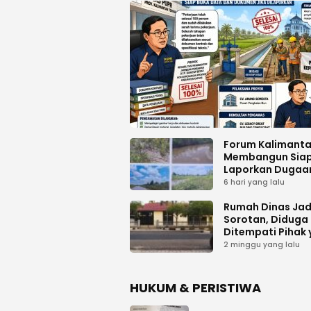
Forum Kalimant
Membangun Sia
Laporkan Dugaa
Proyek Bermasal
6 hari yang lalu
PUPR Kalteng
Rumah Dinas Jad
Sorotan, Diduga
Ditempati Pihak
Tak Berhak
2 minggu yang lalu
HUKUM & PERISTIWA