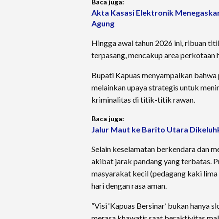
Baca juga:
Akta Kasasi Elektronik Menegaska
Agung
Hingga awal tahun 2026 ini, ribuan tit
terpasang, mencakup area perkotaan 
Bupati Kapuas menyampaikan bahwa pr
melainkan upaya strategis untuk ​men
kriminalitas di titik-titik rawan.
Baca juga:
Jalur Maut ke Barito Utara Dikeluh
Selain ​keselamatan berkendara dan m
akibat jarak pandang yang terbatas. 
masyarakat kecil (pedagang kaki lim
hari dengan rasa aman.
​”Visi ‘Kapuas Bersinar’ bukan hanya sl
merasa khawatir saat beraktivitas mal