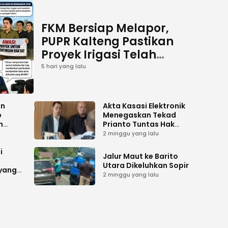
FKM Bersiap Melapor,
PUPR Kalteng Pastikan
Proyek Irigasi Telah
Tuntas
5 hari yang lalu
an
Akta Kasasi Elektronik
p
Menegaskan Tekad
n
Prianto Tuntas Hak
ah
Lahan ke Mahkamah
2 minggu yang lalu
Agung
i
Jalur Maut ke Barito
Utara Dikeluhkan Sopir
 yang
2 minggu yang lalu