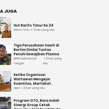
Negara
dan Hari
Juang TNI
A JUGA
AD di
Palangka
Raya
Hut Barito Timur Ke 24
Barito Timur
3 hari yang lalu
Tiga Perusahaan Sawit di
Bartim Dinilai Tuntas
Penuhi Kewajiban Plasma
DPRD Kalimantan
3 hari yang
Tengah
lalu
Ketika Organisasi
Wartawan Mengejar
Kuantitas, Martabat
Profesi Menjadi Taruhan
Opini
3 hari yang lalu
Program GTO, Bara Indah
Sinergi Group Cetak