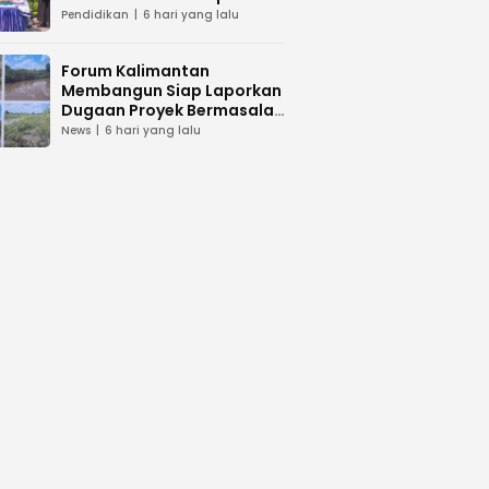
dan Peduli Lingkunga
Pendidikan
6 hari yang lalu
Forum Kalimantan
Membangun Siap Laporkan
Dugaan Proyek Bermasalah
PUPR Kalteng
News
6 hari yang lalu