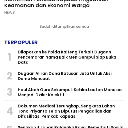
Keamanan dan Ekonomi Warga
NEWS
Sudah ditampilkan semua
TERPOPULER
Dilaporkan ke Polda Kalteng Terkait Dugaan
1
Pencemaran Nama Baik Men Gumpul Siap Buka
Data
2
Dugaan Aliran Dana Ratusan Juta Untuk Aksi
Demo Mencuat
3
Haul Abah Guru Sekumpul: Ketika Lautan Manusia
Menjadi Dzikir Kolektif
​Dokumen Mediasi Terungkap, Sengketa Lahan
4
Tono Priyanto Telah Diputus Pengadilan dan
Difasilitasi Pemkab Kapuas
Sengkarut Lahan Palangka Raya, Pemerhati Sosial