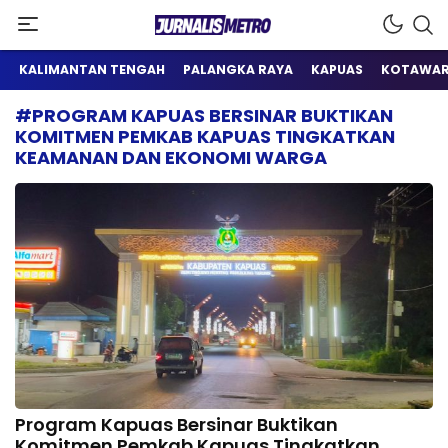
Satu Wadah Informasi
Jurnalis Metro
KALIMANTAN TENGAH
PALANGKA RAYA
KAPUAS
KOTAWAR
#PROGRAM KAPUAS BERSINAR BUKTIKAN
KOMITMEN PEMKAB KAPUAS TINGKATKAN
KEAMANAN DAN EKONOMI WARGA
Program Kapuas Bersinar Buktikan
Komitmen Pemkab Kapuas Tingkatkan