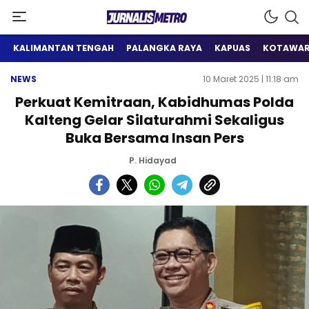
Satu Wadah Informasi
Jurnalis Metro
KALIMANTAN TENGAH
PALANGKA RAYA
KAPUAS
KOTAWAR
NEWS
10 Maret 2025 | 11:18 am
Perkuat Kemitraan, Kabidhumas Polda
Kalteng Gelar Silaturahmi Sekaligus
Buka Bersama Insan Pers
P. Hidayad