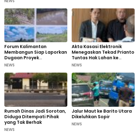
NEWS
Forum Kalimantan
Akta Kasasi Elektronik
Membangun Siap Laporkan
Menegaskan Tekad Prianto
Dugaan Proyek
Tuntas Hak Lahan ke
Bermasalah PUPR Kalteng
Mahkamah Agung
NEWS
NEWS
Rumah Dinas Jadi Sorotan,
Jalur Maut ke Barito Utara
Diduga Ditempati Pihak
Dikeluhkan Sopir
yang Tak Berhak
NEWS
NEWS