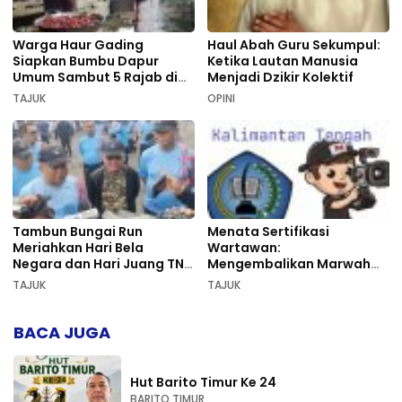
Warga Haur Gading
Haul Abah Guru Sekumpul:
Siapkan Bumbu Dapur
Ketika Lautan Manusia
Umum Sambut 5 Rajab di
Menjadi Dzikir Kolektif
Sekumpul
TAJUK
OPINI
Tambun Bungai Run
Menata Sertifikasi
Meriahkan Hari Bela
Wartawan:
Negara dan Hari Juang TNI
Mengembalikan Marwah
AD di Palangka Raya
Pers dan Keadilan
TAJUK
TAJUK
Kompetensi
BACA JUGA
Hut Barito Timur Ke 24
BARITO TIMUR