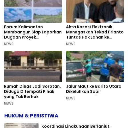
Forum Kalimantan
Akta Kasasi Elektronik
Membangun Siap Laporkan
Menegaskan Tekad Prianto
Dugaan Proyek
Tuntas Hak Lahan ke
Bermasalah PUPR Kalteng
Mahkamah Agung
NEWS
NEWS
Rumah Dinas Jadi Sorotan,
Jalur Maut ke Barito Utara
Diduga Ditempati Pihak
Dikeluhkan Sopir
yang Tak Berhak
NEWS
NEWS
HUKUM & PERISTIWA
Koordinasi Lingkungan Berlanjut,