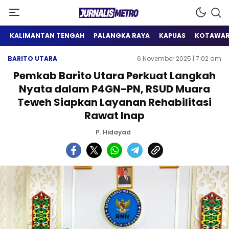
Satu Wadah Informasi
Jurnalis Metro
KALIMANTAN TENGAH
PALANGKA RAYA
KAPUAS
KOTAWAR
BARITO UTARA
6 November 2025 | 7:02 am
Pemkab Barito Utara Perkuat Langkah
Nyata dalam P4GN-PN, RSUD Muara
Teweh Siapkan Layanan Rehabilitasi
Rawat Inap
P. Hidayad