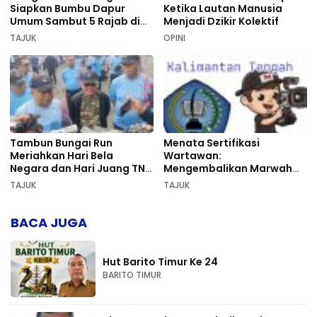
Siapkan Bumbu Dapur
Ketika Lautan Manusia
Umum Sambut 5 Rajab di
Menjadi Dzikir Kolektif
Sekumpul
TAJUK
OPINI
Tambun Bungai Run
Menata Sertifikasi
Meriahkan Hari Bela
Wartawan:
Negara dan Hari Juang TNI
Mengembalikan Marwah
AD di Palangka Raya
Pers dan Keadilan
TAJUK
TAJUK
Kompetensi
BACA JUGA
Hut Barito Timur Ke 24
BARITO TIMUR