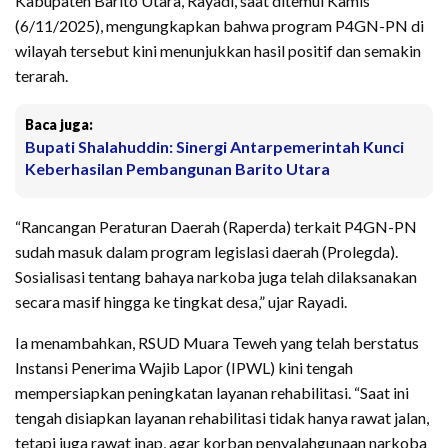
Kabupaten Barito Utara, Rayadi, saat ditemui Kamis
(6/11/2025), mengungkapkan bahwa program P4GN-PN di
wilayah tersebut kini menunjukkan hasil positif dan semakin
terarah.
Baca juga:
Bupati Shalahuddin: Sinergi Antarpemerintah Kunci
Keberhasilan Pembangunan Barito Utara
“Rancangan Peraturan Daerah (Raperda) terkait P4GN-PN
sudah masuk dalam program legislasi daerah (Prolegda).
Sosialisasi tentang bahaya narkoba juga telah dilaksanakan
secara masif hingga ke tingkat desa,” ujar Rayadi.
Ia menambahkan, RSUD Muara Teweh yang telah berstatus
Instansi Penerima Wajib Lapor (IPWL) kini tengah
mempersiapkan peningkatan layanan rehabilitasi. “Saat ini
tengah disiapkan layanan rehabilitasi tidak hanya rawat jalan,
tetapi juga rawat inap, agar korban penyalahgunaan narkoba