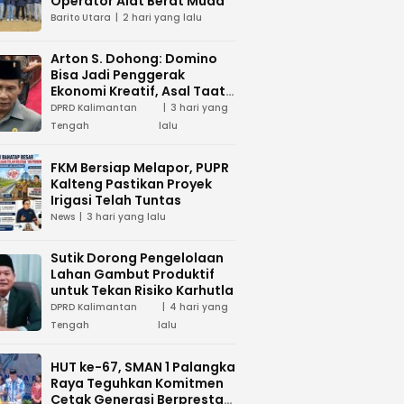
Operator Alat Berat Muda
Barito Utara
2 hari yang lalu
Arton S. Dohong: Domino
Bisa Jadi Penggerak
Ekonomi Kreatif, Asal Taat
Aturan
DPRD Kalimantan
3 hari yang
Tengah
lalu
FKM Bersiap Melapor, PUPR
Kalteng Pastikan Proyek
Irigasi Telah Tuntas
News
3 hari yang lalu
Sutik Dorong Pengelolaan
Lahan Gambut Produktif
untuk Tekan Risiko Karhutla
DPRD Kalimantan
4 hari yang
Tengah
lalu
HUT ke-67, SMAN 1 Palangka
Raya Teguhkan Komitmen
Cetak Generasi Berprestasi