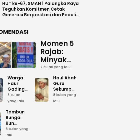
HUT ke-67, SMAN 1 Palangka Raya
Teguhkan Komitmen Cetak
Generasi Berprestasi dan Peduli
Lingkunga
OMENDASI
Momen 5
Rajab:
Minyak
Gratis
7 bulan yang lalu
dan Cinta
Warga
Haul Abah
yang
Haur
Guru
Gading
Sekumpul:
Terus
Siapkan
Ketika
8 bulan
8 bulan yang
Mengalir
Bumbu
Lautan
yang lalu
lalu
Dapur
Manusia
untuk
Umum
Menjadi
Tambun
Abah
Sambut 5
Dzikir
Bungai
Rajab di
Kolektif
Run
Guru
Sekumpul
Meriahkan
8 bulan yang
Sekumpul
Hari Bela
lalu