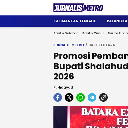
Jurnalis Metro
Satu Wadah Informasi
KALIMANTAN TENGAH
PALANGKA
Barito Selatan
Barito Timur
Barito Utar
JURNALIS METRO
BARITO UTARA
Promosi Pemba
Bupati Shalahud
2026
P. Hidayad