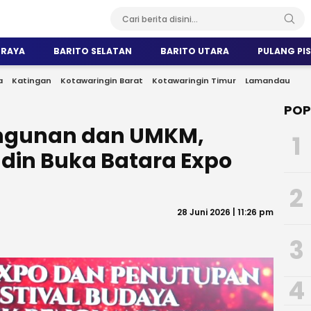
 RAYA
BARITO SELATAN
BARITO UTARA
PULANG PI
a
Katingan
Kotawaringin Barat
Kotawaringin Timur
Lamandau
POP
ngunan dan UMKM,
1
din Buka Batara Expo
2
28 Juni 2026 | 11:26 pm
3
4