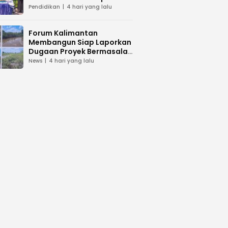
dan Peduli Lingkunga
Pendidikan
4 hari yang lalu
Forum Kalimantan
Membangun Siap Laporkan
Dugaan Proyek Bermasalah
PUPR Kalteng
News
4 hari yang lalu