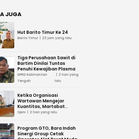
Negara
dan Hari
Juang TNI
A JUGA
AD di
Palangka
Raya
Hut Barito Timur Ke 24
Barito Timur
23 jam yang lalu
Tiga Perusahaan Sawit di
Bartim Dinilai Tuntas
Penuhi Kewajiban Plasma
DPRD Kalimantan
2 hari yang
Tengah
lalu
Ketika Organisasi
Wartawan Mengejar
Kuantitas, Martabat
Profesi Menjadi Taruhan
Opini
2 hari yang lalu
Program GTO, Bara Indah
Sinergi Group Cetak