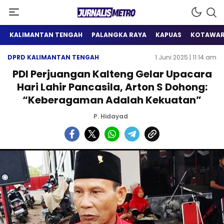
Satu Wadah Informasi
Jurnalis Metro
KALIMANTAN TENGAH
PALANGKA RAYA
KAPUAS
KOTAWAR
DPRD KALIMANTAN TENGAH
1 Juni 2025 | 11:14 am
PDI Perjuangan Kalteng Gelar Upacara
Hari Lahir Pancasila, Arton S Dohong:
“Keberagaman Adalah Kekuatan”
P. Hidayad