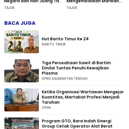
Negara dan Hari Juang TNI
Mengembalikan Marwah
AD di Palangka Raya
Pers dan Keadilan
TAJUK
TAJUK
Kompetensi
BACA JUGA
Hut Barito Timur Ke 24
BARITO TIMUR
Tiga Perusahaan Sawit di Bartim
Dinilai Tuntas Penuhi Kewajiban
Plasma
DPRD KALIMANTAN TENGAH
Ketika Organisasi Wartawan Mengejar
Kuantitas, Martabat Profesi Menjadi
Taruhan
OPINI
Program GTO, Bara Indah Sinergi
Group Cetak Operator Alat Berat