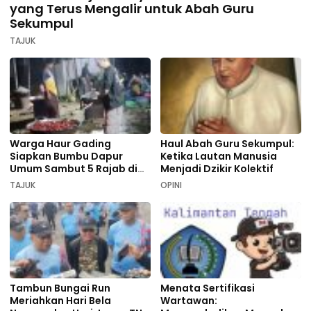
yang Terus Mengalir untuk Abah Guru
Sekumpul
TAJUK
Warga Haur Gading
Haul Abah Guru Sekumpul:
Siapkan Bumbu Dapur
Ketika Lautan Manusia
Umum Sambut 5 Rajab di
Menjadi Dzikir Kolektif
Sekumpul
TAJUK
OPINI
Tambun Bungai Run
Menata Sertifikasi
Meriahkan Hari Bela
Wartawan: