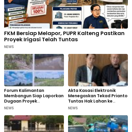
FKM Bersiap Melapor, PUPR Kalteng Pastikan
Proyek Irigasi Telah Tuntas
NEWS
Forum Kalimantan
Akta Kasasi Elektronik
Membangun Siap Laporkan
Menegaskan Tekad Prianto
Dugaan Proyek
Tuntas Hak Lahan ke
Bermasalah PUPR Kalteng
Mahkamah Agung
NEWS
NEWS