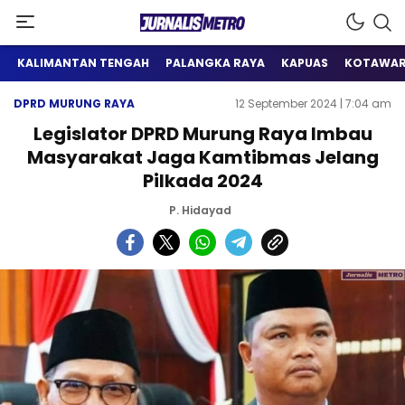
Satu Wadah Informasi
Jurnalis Metro
KALIMANTAN TENGAH
PALANGKA RAYA
KAPUAS
KOTAWAR
DPRD MURUNG RAYA
12 September 2024 | 7:04 am
Legislator DPRD Murung Raya Imbau
Masyarakat Jaga Kamtibmas Jelang
Pilkada 2024
P. Hidayad