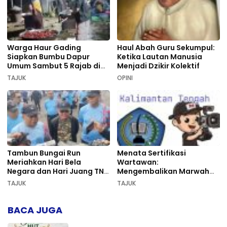
Warga Haur Gading
Haul Abah Guru Sekumpul:
Siapkan Bumbu Dapur
Ketika Lautan Manusia
Umum Sambut 5 Rajab di
Menjadi Dzikir Kolektif
Sekumpul
TAJUK
OPINI
Tambun Bungai Run
Menata Sertifikasi
Meriahkan Hari Bela
Wartawan:
Negara dan Hari Juang TNI
Mengembalikan Marwah
AD di Palangka Raya
Pers dan Keadilan
TAJUK
TAJUK
Kompetensi
BACA JUGA