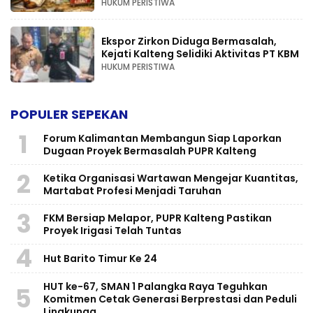
HUKUM PERISTIWA
Ekspor Zirkon Diduga Bermasalah,
Kejati Kalteng Selidiki Aktivitas PT KBM
HUKUM PERISTIWA
POPULER SEPEKAN
1
Forum Kalimantan Membangun Siap Laporkan
Dugaan Proyek Bermasalah PUPR Kalteng
2
Ketika Organisasi Wartawan Mengejar Kuantitas,
Martabat Profesi Menjadi Taruhan
3
FKM Bersiap Melapor, PUPR Kalteng Pastikan
Proyek Irigasi Telah Tuntas
4
Hut Barito Timur Ke 24
HUT ke-67, SMAN 1 Palangka Raya Teguhkan
5
Komitmen Cetak Generasi Berprestasi dan Peduli
Lingkunga