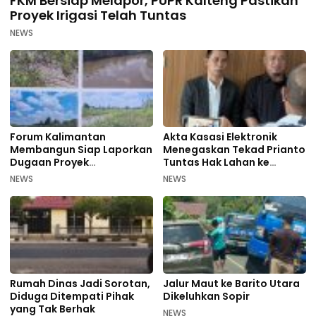
FKM Bersiap Melapor, PUPR Kalteng Pastikan
Proyek Irigasi Telah Tuntas
NEWS
Forum Kalimantan
Akta Kasasi Elektronik
Membangun Siap Laporkan
Menegaskan Tekad Prianto
Dugaan Proyek
Tuntas Hak Lahan ke
Bermasalah PUPR Kalteng
Mahkamah Agung
NEWS
NEWS
Rumah Dinas Jadi Sorotan,
Jalur Maut ke Barito Utara
Diduga Ditempati Pihak
Dikeluhkan Sopir
yang Tak Berhak
NEWS