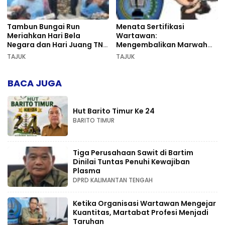
Tambun Bungai Run
Menata Sertifikasi
Meriahkan Hari Bela
Wartawan:
Negara dan Hari Juang TNI
Mengembalikan Marwah
AD di Palangka Raya
Pers dan Keadilan
TAJUK
TAJUK
Kompetensi
BACA JUGA
Hut Barito Timur Ke 24
BARITO TIMUR
Tiga Perusahaan Sawit di Bartim
Dinilai Tuntas Penuhi Kewajiban
Plasma
DPRD KALIMANTAN TENGAH
Ketika Organisasi Wartawan Mengejar
Kuantitas, Martabat Profesi Menjadi
Taruhan