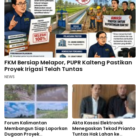
FKM Bersiap Melapor, PUPR Kalteng Pastikan
Proyek Irigasi Telah Tuntas
NEWS
Forum Kalimantan
Akta Kasasi Elektronik
Membangun Siap Laporkan
Menegaskan Tekad Prianto
Dugaan Proyek
Tuntas Hak Lahan ke
Bermasalah PUPR Kalteng
Mahkamah Agung