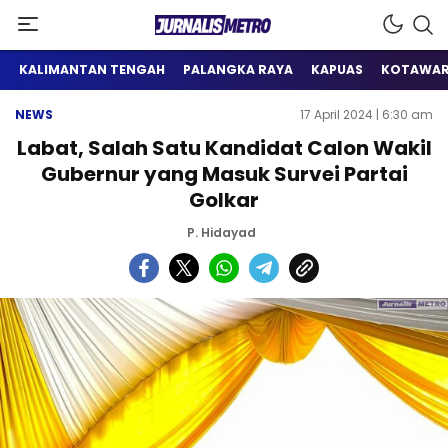
Satu Wadah Informasi
Jurnalis Metro
KALIMANTAN TENGAH
PALANGKA RAYA
KAPUAS
KOTAWAR
NEWS
17 April 2024 | 6:30 am
Labat, Salah Satu Kandidat Calon Wakil
Gubernur yang Masuk Survei Partai
Golkar
P. Hidayad