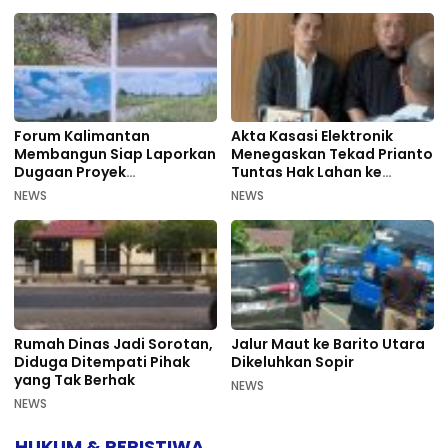
Forum Kalimantan
Akta Kasasi Elektronik
Membangun Siap Laporkan
Menegaskan Tekad Prianto
Dugaan Proyek
Tuntas Hak Lahan ke
Bermasalah PUPR Kalteng
Mahkamah Agung
NEWS
NEWS
Rumah Dinas Jadi Sorotan,
Jalur Maut ke Barito Utara
Diduga Ditempati Pihak
Dikeluhkan Sopir
yang Tak Berhak
NEWS
NEWS
HUKUM & PERISTIWA