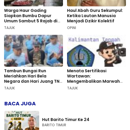
Warga Haur Gading
Haul Abah Guru Sekumpul:
Siapkan Bumbu Dapur
Ketika Lautan Manusia
Umum Sambut 5 Rajab di
Menjadi Dzikir Kolektif
Sekumpul
TAJUK
OPINI
Tambun Bungai Run
Menata Sertifikasi
Meriahkan Hari Bela
Wartawan:
Negara dan Hari Juang TNI
Mengembalikan Marwah
AD di Palangka Raya
Pers dan Keadilan
TAJUK
TAJUK
Kompetensi
BACA JUGA
Hut Barito Timur Ke 24
BARITO TIMUR