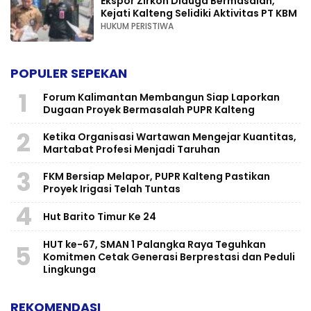
Ekspor Zirkon Diduga Bermasalah,
Kejati Kalteng Selidiki Aktivitas PT KBM
HUKUM PERISTIWA
POPULER SEPEKAN
1
Forum Kalimantan Membangun Siap Laporkan
Dugaan Proyek Bermasalah PUPR Kalteng
2
Ketika Organisasi Wartawan Mengejar Kuantitas,
Martabat Profesi Menjadi Taruhan
3
FKM Bersiap Melapor, PUPR Kalteng Pastikan
Proyek Irigasi Telah Tuntas
4
Hut Barito Timur Ke 24
HUT ke-67, SMAN 1 Palangka Raya Teguhkan
5
Komitmen Cetak Generasi Berprestasi dan Peduli
Lingkunga
REKOMENDASI