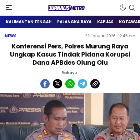
Satu Wadah Informasi
Jurnalis Metro
KALIMANTAN TENGAH
PALANGKA RAYA
KAPUAS
KOTAWAR
NEWS
22 Januari 2026 | 12:46 pm
Konferensi Pers, Polres Murung Raya
Ungkap Kasus Tindak Pidana Korupsi
Dana APBdes Olung Olu
Rahayu