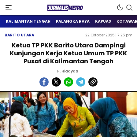
Satu Wadah Informasi
Jurnalis Metro
KALIMANTAN TENGAH
PALANGKA RAYA
KAPUAS
KOTAWAR
BARITO UTARA
22 Oktober 2025 | 7:25 pm
Ketua TP PKK Barito Utara Dampingi
Kunjungan Kerja Ketua Umum TP PKK
Pusat di Kalimantan Tengah
P. Hidayad