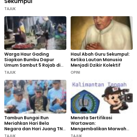
Sekumpul
TAJUK
Warga Haur Gading
Haul Abah Guru Sekumpul:
Siapkan Bumbu Dapur
Ketika Lautan Manusia
Umum Sambut 5 Rajab di
Menjadi Dzikir Kolektif
Sekumpul
TAJUK
OPINI
Tambun Bungai Run
Menata Sertifikasi
Meriahkan Hari Bela
Wartawan:
Negara dan Hari Juang TNI
Mengembalikan Marwah
AD di Palangka Raya
Pers dan Keadilan
TAJUK
TAJUK