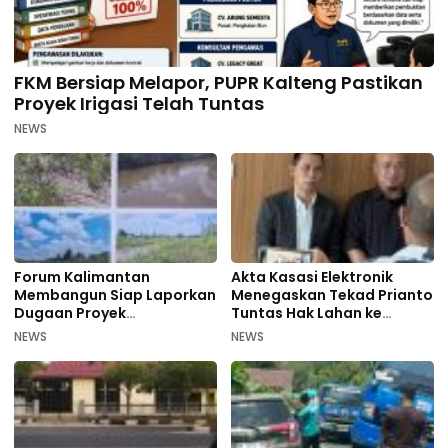
FKM Bersiap Melapor, PUPR Kalteng Pastikan
Proyek Irigasi Telah Tuntas
NEWS
Forum Kalimantan
Akta Kasasi Elektronik
Membangun Siap Laporkan
Menegaskan Tekad Prianto
Dugaan Proyek
Tuntas Hak Lahan ke
Bermasalah PUPR Kalteng
Mahkamah Agung
NEWS
NEWS