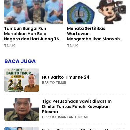
Tambun Bungai Run
Menata Sertifikasi
Meriahkan Hari Bela
Wartawan:
Negara dan Hari Juang TNI
Mengembalikan Marwah
AD di Palangka Raya
Pers dan Keadilan
TAJUK
TAJUK
Kompetensi
BACA JUGA
Hut Barito Timur Ke 24
BARITO TIMUR
Tiga Perusahaan Sawit di Bartim
Dinilai Tuntas Penuhi Kewajiban
Plasma
DPRD KALIMANTAN TENGAH