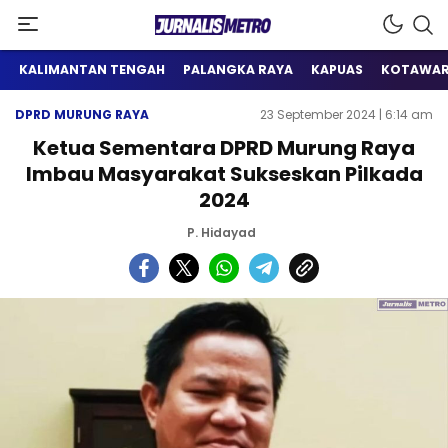
Satu Wadah Informasi
Jurnalis Metro
KALIMANTAN TENGAH
PALANGKA RAYA
KAPUAS
KOTAWAR
DPRD MURUNG RAYA
23 September 2024 | 6:14 am
Ketua Sementara DPRD Murung Raya
Imbau Masyarakat Sukseskan Pilkada
2024
P. Hidayad