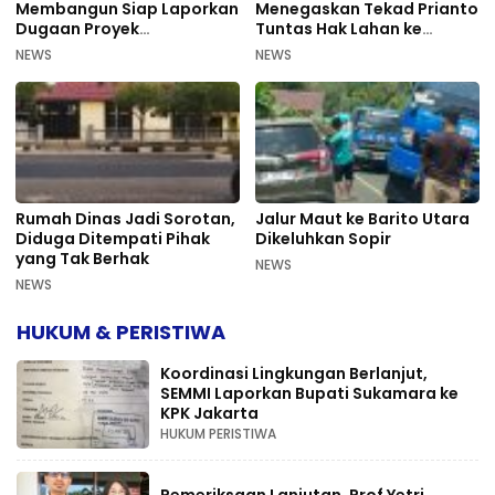
Membangun Siap Laporkan
Menegaskan Tekad Prianto
Dugaan Proyek
Tuntas Hak Lahan ke
Bermasalah PUPR Kalteng
Mahkamah Agung
NEWS
NEWS
Rumah Dinas Jadi Sorotan,
Jalur Maut ke Barito Utara
Diduga Ditempati Pihak
Dikeluhkan Sopir
yang Tak Berhak
NEWS
NEWS
HUKUM & PERISTIWA
Koordinasi Lingkungan Berlanjut,
SEMMI Laporkan Bupati Sukamara ke
KPK Jakarta
HUKUM PERISTIWA
Pemeriksaan Lanjutan, Prof Yetri