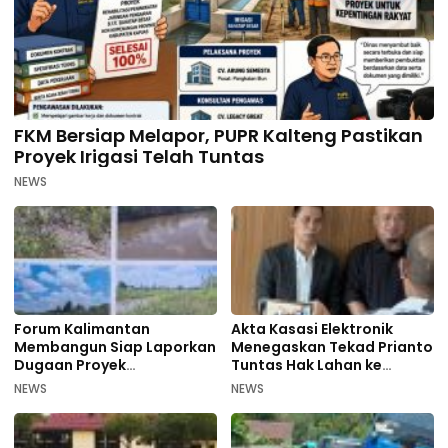
FKM Bersiap Melapor, PUPR Kalteng Pastikan
Proyek Irigasi Telah Tuntas
NEWS
Forum Kalimantan
Akta Kasasi Elektronik
Membangun Siap Laporkan
Menegaskan Tekad Prianto
Dugaan Proyek
Tuntas Hak Lahan ke
Bermasalah PUPR Kalteng
Mahkamah Agung
NEWS
NEWS