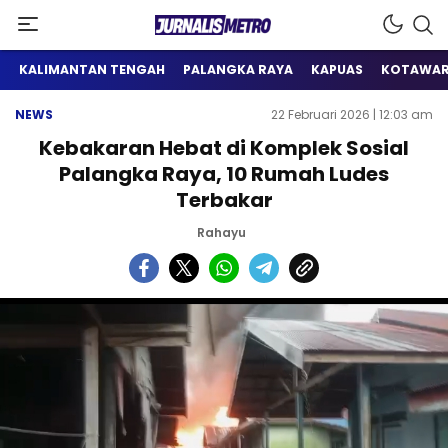
Satu Wadah Informasi
Jurnalis Metro
KALIMANTAN TENGAH
PALANGKA RAYA
KAPUAS
KOTAWAR
NEWS
22 Februari 2026 | 12:03 am
Kebakaran Hebat di Komplek Sosial
Palangka Raya, 10 Rumah Ludes
Terbakar
Rahayu