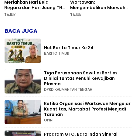
Meriahkan Hari Bela
Wartawan:
Negara dan Hari Juang TNI
Mengembalikan Marwah
AD di Palangka Raya
Pers dan Keadilan
TAJUK
TAJUK
Kompetensi
BACA JUGA
Hut Barito Timur Ke 24
BARITO TIMUR
Tiga Perusahaan Sawit di Bartim
Dinilai Tuntas Penuhi Kewajiban
Plasma
DPRD KALIMANTAN TENGAH
Ketika Organisasi Wartawan Mengejar
Kuantitas, Martabat Profesi Menjadi
Taruhan
OPINI
Program GTO, Bara Indah Sinergi