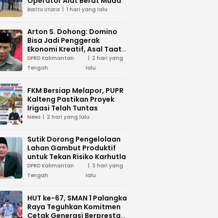
Operator Alat Berat Muda
Barito Utara
1 hari yang lalu
Arton S. Dohong: Domino
Bisa Jadi Penggerak
Ekonomi Kreatif, Asal Taat
Aturan
DPRD Kalimantan
2 hari yang
Tengah
lalu
FKM Bersiap Melapor, PUPR
Kalteng Pastikan Proyek
Irigasi Telah Tuntas
News
2 hari yang lalu
Sutik Dorong Pengelolaan
Lahan Gambut Produktif
untuk Tekan Risiko Karhutla
DPRD Kalimantan
3 hari yang
Tengah
lalu
HUT ke-67, SMAN 1 Palangka
Raya Teguhkan Komitmen
Cetak Generasi Berprestasi