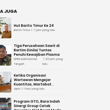
Negara
dan Hari
Juang TNI
A JUGA
AD di
Palangka
Raya
Hut Barito Timur Ke 24
Barito Timur
7 jam yang lalu
Tiga Perusahaan Sawit di
Bartim Dinilai Tuntas
Penuhi Kewajiban Plasma
DPRD Kalimantan
23 jam yang
Tengah
lalu
Ketika Organisasi
Wartawan Mengejar
Kuantitas, Martabat
Profesi Menjadi Taruhan
Opini
1 hari yang lalu
Program GTO, Bara Indah
Sinergi Group Cetak