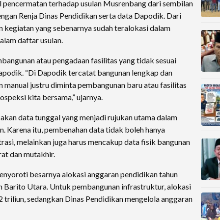
l pencermatan terhadap usulan Musrenbang dari sembilan
ngan Renja Dinas Pendidikan serta data Dapodik. Dari
an kegiatan yang sebenarnya sudah teralokasi dalam
lam daftar usulan.
embangunan atau pengadaan fasilitas yang tidak sesuai
apodik. “Di Dapodik tercatat bangunan lengkap dan
an manual justru diminta pembangunan baru atau fasilitas
ospeksi kita bersama,” ujarnya.
kan data tunggal yang menjadi rujukan utama dalam
. Karena itu, pembenahan data tidak boleh hanya
rasi, melainkan juga harus mencakup data fisik bangunan
rat dan mutakhir.
enyoroti besarnya alokasi anggaran pendidikan tahun
Barito Utara. Untuk pembangunan infrastruktur, alokasi
 triliun, sedangkan Dinas Pendidikan mengelola anggaran