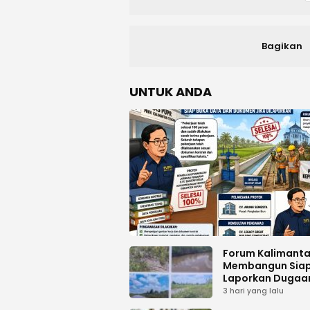
Bagikan
UNTUK ANDA
Forum Kalimant
Membangun Sia
Laporkan Dugaa
Proyek Bermasal
3 hari yang lalu
PUPR Kalteng