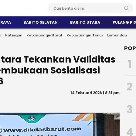
 RAYA
BARITO SELATAN
BARITO UTARA
PULANG PI
a
Katingan
Kotawaringin Barat
Kotawaringin Timur
Lamandau
POP
Utara Tekankan Validitas
1
mbukaan Sosialisasi
6
2
14 Februari 2026 | 8:31 pm
3
4