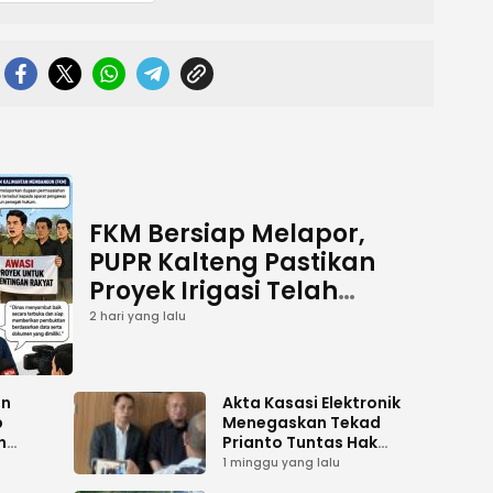
FKM Bersiap Melapor,
PUPR Kalteng Pastikan
Proyek Irigasi Telah
Tuntas
2 hari yang lalu
an
Akta Kasasi Elektronik
p
Menegaskan Tekad
n
Prianto Tuntas Hak
ah
Lahan ke Mahkamah
1 minggu yang lalu
Agung