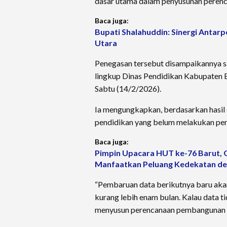
dasar utama dalam penyusunan peren
Baca juga:
Bupati Shalahuddin: Sinergi Antar
Utara
Penegasan tersebut disampaikannya s
lingkup Dinas Pendidikan Kabupaten B
Sabtu (14/2/2026).
Ia mengungkapkan, berdasarkan hasil 
pendidikan yang belum melakukan pem
Baca juga:
Pimpin Upacara HUT ke-76 Barut, 
Manfaatkan Peluang Kedekatan de
“Pembaruan data berikutnya baru akan
kurang lebih enam bulan. Kalau data ti
menyusun perencanaan pembangunan t