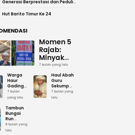
Generasi Berprestasi dan Peduli
Lingkunga
Hut Barito Timur Ke 24
OMENDASI
Momen 5
Rajab:
Minyak
Gratis
7 bulan yang lalu
dan Cinta
Warga
Haul Abah
yang
Haur
Guru
Gading
Sekumpul:
Terus
Siapkan
Ketika
7 bulan
7 bulan yang
Mengalir
Bumbu
Lautan
yang lalu
lalu
Dapur
Manusia
untuk
Umum
Menjadi
Tambun
Abah
Sambut 5
Dzikir
Bungai
Rajab di
Kolektif
Run
Guru
Sekumpul
Meriahkan
8 bulan yang
Sekumpul
Hari Bela
lalu