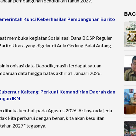
canaan pembangunan pendidikan tahun 2027.
BAC
pemerintah Kunci Keberhasilan Pembangunan Barito
aat membuka kegiatan Sosialisasi Dana BOSP Reguler
arito Utara yang digelar di Aula Gedung Balai Antang,
sinkronisasi data Dapodik, masih terdapat satuan
baruan data hingga batas akhir 31 Januari 2026.
Gubernur Kalteng: Perkuat Kemandirian Daerah dan
ngan IKN
 dibuka kembali pada Agustus 2026. Artinya ada jeda
dak kita perbarui dengan benar, kita akan kesulitan
ahun 2027,” tegasnya.