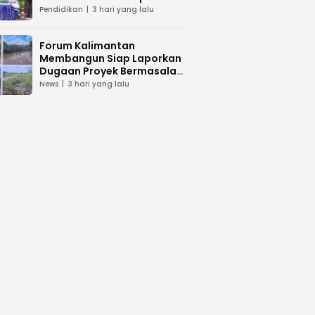
dan Peduli Lingkunga
Pendidikan
3 hari yang lalu
Forum Kalimantan
Membangun Siap Laporkan
Dugaan Proyek Bermasalah
PUPR Kalteng
News
3 hari yang lalu