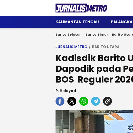
Jurnalis Metro
Satu Wadah Informasi
KALIMANTAN TENGAH
PALANGKA
Barito Selatan
Barito Timur
Barito Utar
JURNALIS METRO
BARITO UTARA
Kadisdik Barito 
Dapodik pada Pe
BOS Reguler 202
P. Hidayad