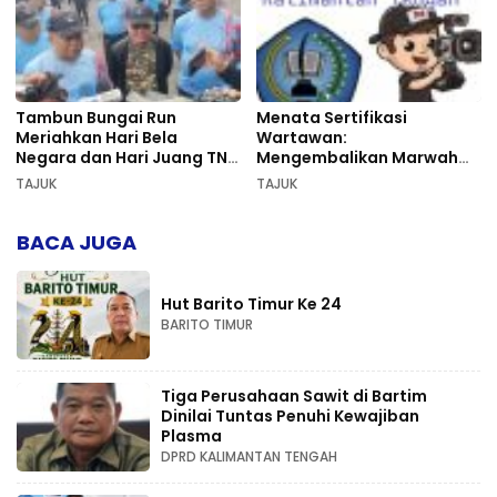
Tambun Bungai Run
Menata Sertifikasi
Meriahkan Hari Bela
Wartawan:
Negara dan Hari Juang TNI
Mengembalikan Marwah
AD di Palangka Raya
Pers dan Keadilan
TAJUK
TAJUK
Kompetensi
BACA JUGA
Hut Barito Timur Ke 24
BARITO TIMUR
Tiga Perusahaan Sawit di Bartim
Dinilai Tuntas Penuhi Kewajiban
Plasma
DPRD KALIMANTAN TENGAH