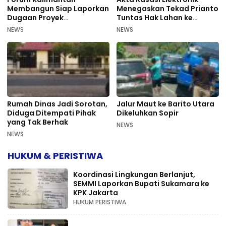
Membangun Siap Laporkan
Menegaskan Tekad Prianto
Dugaan Proyek
Tuntas Hak Lahan ke
Bermasalah PUPR Kalteng
Mahkamah Agung
NEWS
NEWS
Rumah Dinas Jadi Sorotan,
Jalur Maut ke Barito Utara
Diduga Ditempati Pihak
Dikeluhkan Sopir
yang Tak Berhak
NEWS
NEWS
HUKUM & PERISTIWA
Koordinasi Lingkungan Berlanjut,
SEMMI Laporkan Bupati Sukamara ke
KPK Jakarta
HUKUM PERISTIWA