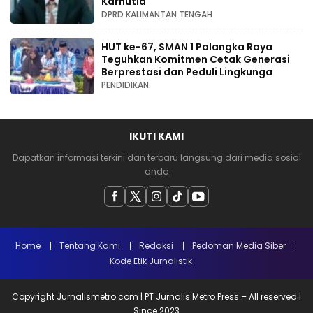
Karhutla
DPRD KALIMANTAN TENGAH
HUT ke-67, SMAN 1 Palangka Raya
Teguhkan Komitmen Cetak Generasi
Berprestasi dan Peduli Lingkunga
PENDIDIKAN
IKUTI KAMI
Dapatkan informasi terkini dan terbaru langsung dari media sosial
anda
Home
Tentang Kami
Redaksi
Pedoman Media Siber
Kode Etik Jurnalistik
Copyright Jurnalismetro.com | PT Jurnalis Metro Press – All reserved |
Since 2023