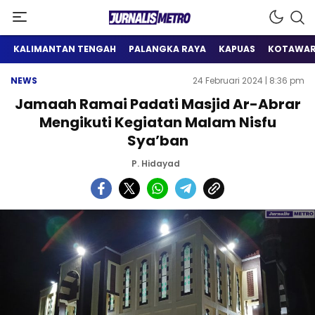
Satu Wadah Informasi
Jurnalis Metro
KALIMANTAN TENGAH
PALANGKA RAYA
KAPUAS
KOTAWAR
NEWS
24 Februari 2024 | 8:36 pm
Jamaah Ramai Padati Masjid Ar-Abrar
Mengikuti Kegiatan Malam Nisfu
Sya’ban
P. Hidayad