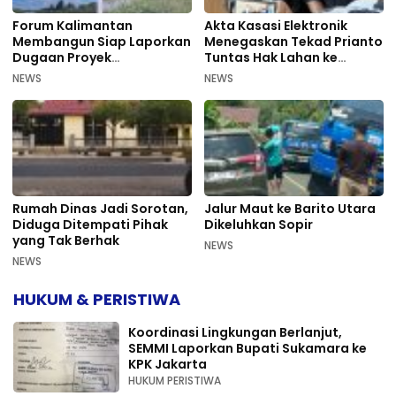
Forum Kalimantan
Akta Kasasi Elektronik
Membangun Siap Laporkan
Menegaskan Tekad Prianto
Dugaan Proyek
Tuntas Hak Lahan ke
Bermasalah PUPR Kalteng
Mahkamah Agung
NEWS
NEWS
Rumah Dinas Jadi Sorotan,
Jalur Maut ke Barito Utara
Diduga Ditempati Pihak
Dikeluhkan Sopir
yang Tak Berhak
NEWS
NEWS
HUKUM & PERISTIWA
Koordinasi Lingkungan Berlanjut,
SEMMI Laporkan Bupati Sukamara ke
KPK Jakarta
HUKUM PERISTIWA