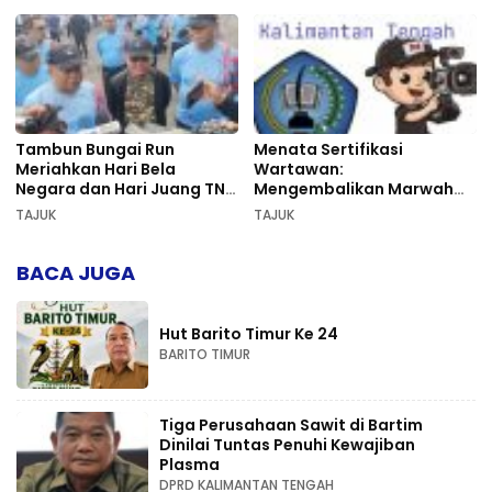
Tambun Bungai Run
Menata Sertifikasi
Meriahkan Hari Bela
Wartawan:
Negara dan Hari Juang TNI
Mengembalikan Marwah
AD di Palangka Raya
Pers dan Keadilan
TAJUK
TAJUK
Kompetensi
BACA JUGA
Hut Barito Timur Ke 24
BARITO TIMUR
Tiga Perusahaan Sawit di Bartim
Dinilai Tuntas Penuhi Kewajiban
Plasma
DPRD KALIMANTAN TENGAH