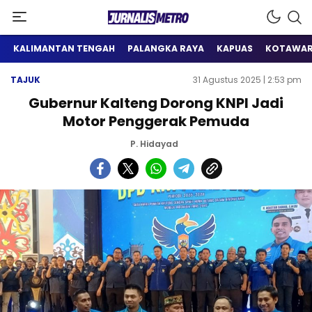
Satu Wadah Informasi
Jurnalis Metro
KALIMANTAN TENGAH
PALANGKA RAYA
KAPUAS
KOTAWAR
TAJUK
31 Agustus 2025 | 2:53 pm
Gubernur Kalteng Dorong KNPI Jadi
Motor Penggerak Pemuda
P. Hidayad