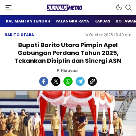
Satu Wadah Informasi
Jurnalis Metro
KALIMANTAN TENGAH
PALANGKA RAYA
KAPUAS
KOTAWAR
BARITO UTARA
14 Oktober 2025 | 6:40 am
Bupati Barito Utara Pimpin Apel
Gabungan Perdana Tahun 2025,
Tekankan Disiplin dan Sinergi ASN
P. Hidayad