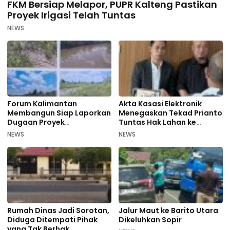
FKM Bersiap Melapor, PUPR Kalteng Pastikan
Proyek Irigasi Telah Tuntas
NEWS
Forum Kalimantan
Akta Kasasi Elektronik
Membangun Siap Laporkan
Menegaskan Tekad Prianto
Dugaan Proyek
Tuntas Hak Lahan ke
Bermasalah PUPR Kalteng
Mahkamah Agung
NEWS
NEWS
Rumah Dinas Jadi Sorotan,
Jalur Maut ke Barito Utara
Diduga Ditempati Pihak
Dikeluhkan Sopir
yang Tak Berhak