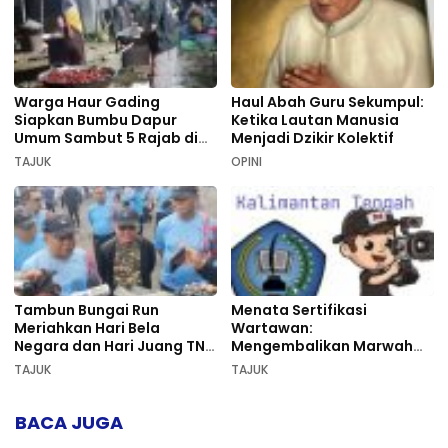
Warga Haur Gading
Haul Abah Guru Sekumpul:
Siapkan Bumbu Dapur
Ketika Lautan Manusia
Umum Sambut 5 Rajab di
Menjadi Dzikir Kolektif
Sekumpul
TAJUK
OPINI
Tambun Bungai Run
Menata Sertifikasi
Meriahkan Hari Bela
Wartawan:
Negara dan Hari Juang TNI
Mengembalikan Marwah
AD di Palangka Raya
Pers dan Keadilan
TAJUK
TAJUK
Kompetensi
BACA JUGA